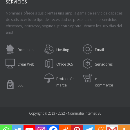
SERVICIOS
Nominalia ofrece a sus clientes una amplia gama de servicios capaces
de satisfacer todo tipo de necesidad de presencia online: servicios
eficientes, intuitivos y seguros. ¡Y con Soporte Técnico los 365 días del
año!
Dominios
Hosting
Email
Crear Web
Office 365
Servidores
Protección
e-
SSL
marca
commerce
Copyright © 2013 - 2022 - Nominalia Internet SL