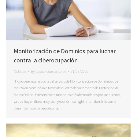
Monitorización de Dominios para luchar
contra la ciberocupación
Noticias
By
Laura Garcia Lorés
21/09/2016
Hoy queremos hablarte del servicio de Monitorización de Dominios que
realiza en Nominalia a través de nuestro departamento de Protección de
Marca Online. Este servicio es uno de los más demandados por sus clientes,
ya que hoy en día es muy fácil y económico registrar un dominio con la
clara intención de perjudicar a…