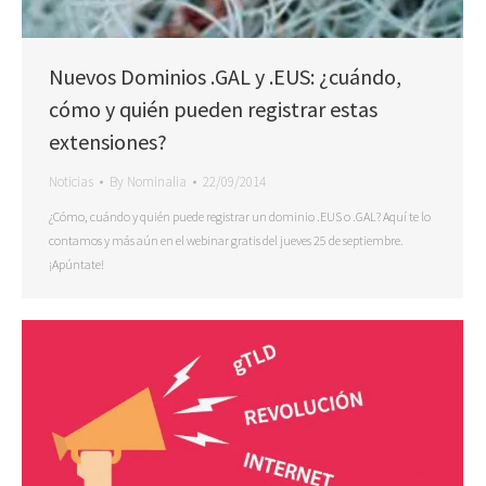
Nuevos Dominios .GAL y .EUS: ¿cuándo,
cómo y quién pueden registrar estas
extensiones?
Noticias
By
Nominalia
22/09/2014
¿Cómo, cuándo y quién puede registrar un dominio .EUS o .GAL? Aquí te lo
contamos y más aún en el webinar gratis del jueves 25 de septiembre.
¡Apúntate!