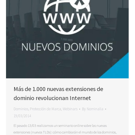
Más de 1.000 nuevas extensiones de
dominio revolucionan Internet
Dominios
,
Protección de Marca
,
Webinars
By
Nominalia
19/03/2014
El pasado 13/03 realizamos un seminario online sobre las nuevas
extensiones (nuevos TLDs): cómo cambiarán el mundo de los dominios,