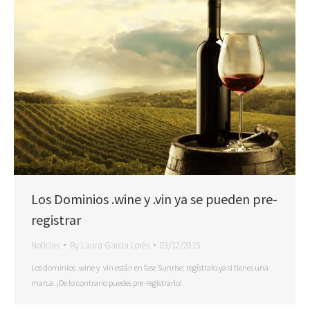
Los Dominios .wine y .vin ya se pueden pre-
registrar
Noticias
By
Laura Garcia Lorés
03/12/2015
Los dominios .wine y .vin están en fase Sunrise: regístralo ya si tienes una
marca. ¡De lo contrario puedes pre-registrarlo!