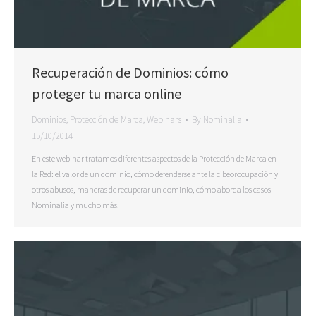
Recuperación de Dominios: cómo
proteger tu marca online
Dominios
,
Protección de Marca
,
Webinars
By
Nominalia
15/10/2014
En este webinar tratamos diferentes aspectos de la Protección de Marca en
la Red: el valor de un dominio, cómo defenderse ante la cibeorocupación y
otros abusos, maneras de recuperar un dominio, cómo aborda los casos
Nominalia y mucho más.