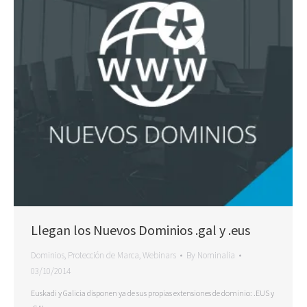
Llegan los Nuevos Dominios .gal y .eus
Dominios
,
Protección de Marca
,
Webinars
By
Nominalia
03/10/2014
Euskadi y Galicia disponen ya de sus propias extensiones de dominio: .EUS y