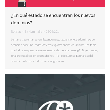
¿En qué estado se encuentran los nuevos
dominios?
Noticias
By
Nominalia
25/06/2014
Semana tras semanas van llegando nuevas extensiones de dominio que
acabarán por cubrir todos los sectores profesionales. Aquí tienes una tabla
que indica en qué estado se encuentra ahora cada nuevo gTLD, pero antes,
una breve explicación de estas fechas. – Periodo Sunrise: Es una fase del
dominio en la que solo las marcas registradas…