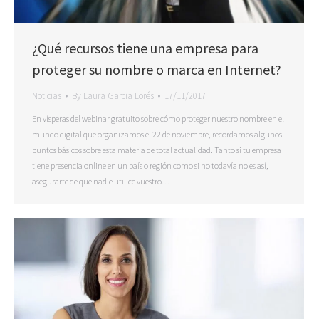
¿Qué recursos tiene una empresa para
proteger su nombre o marca en Internet?
Noticias
By
Laura Garcia Lorés
17/11/2017
En vísperas del webinar gratuito sobre cómo proteger nuestro nombre en el
mundo digital que organizamos el 22 de noviembre, recordamos algunos
puntos básicos sobre esta materia de total actualidad. Tanto si tu empresa
tiene presencia online en un país o región como si no todavía no es así,
asegurarte de que nadie utilice vuestro…