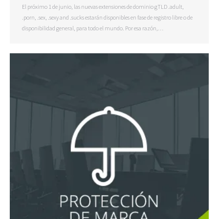
El próximo 1 de junio, las nuevas extensiones de dominio gTLD .adult,
.porn, .sex, .sexy and .sucks estarán disponibles en fase de registro libre o de
disponibilidad general, para todo el mundo. Por esa razón,…