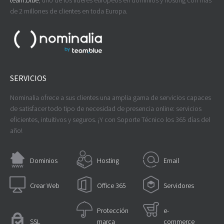
team.blue
, uno de los líderes europeos en dominios y hosting con más
de 2 millones de clientes en toda Europa.
SERVICIOS
Nominalia ofrece a sus clientes una amplia gama de servicios capaces
de satisfacer todo tipo de necesidad de presencia online: servicios
eficientes, intuitivos y seguros. ¡Y con Soporte Técnico los 365 días del
año!
Dominios
Hosting
Email
Crear Web
Office 365
Servidores
Protección
e-
SSL
marca
commerce