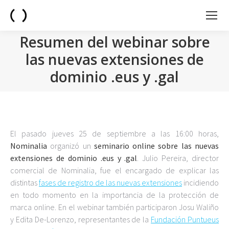
Resumen del webinar sobre
las nuevas extensiones de
dominio .eus y .gal
You are here:
El pasado jueves 25 de septiembre a las 16:00 horas,
Nominalia
organizó un
seminario online sobre las nuevas
extensiones de dominio .eus y .gal
. Julio Pereira, director
comercial de Nominalia, fue el encargado de explicar las
distintas
fases de registro de las nuevas extensiones
incidiendo
en todo momento en la importancia de la protección de
marca online. En el webinar también participaron Josu Waliño
y Edita De-Lorenzo, representantes de la
Fundación Puntueus