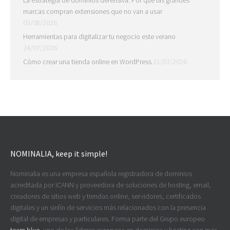
La estrategia de dominios defensiva: Por qué las grandes
marcas compran extensiones que no van a usar
03/08/2026
Herramientas para digitalizar tu negocio este verano
24/07/2026
Cómo crear una tienda online en WordPress
21/07/2026
NOMINALIA, keep it simple!
Nominalia es una empresa española registradora de dominios
acreditada por ICANN y proveedora de soluciones de hosting, email,
creadores de sitios web y tiendas online, servidores, certificados
digitales y un sinfín de servicios más relacionados con la presencia
digital de empresas y particulares. Forma parte del Grupo europeo