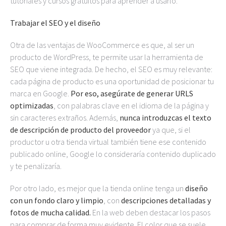
tutoriales y cursos gratuitos para aprender a usarlo.
Trabajar el SEO y el diseño
Otra de las ventajas de WooCommerce es que, al ser un
producto de WordPress, te permite usar la herramienta de
SEO que viene integrada. De hecho, el SEO es muy relevante:
cada página de producto es una oportunidad de posicionar tu
marca en Google.
Por eso, asegúrate de generar URLS
optimizadas
, con palabras clave en el idioma de la página y
sin caracteres extraños. Además,
nunca introduzcas el texto
de descripción de producto del proveedor
ya que, si el
productor u otra tienda virtual también tiene ese contenido
publicado online,
Google lo consideraría contenido duplicado
y te penalizaría.
Por otro lado, es mejor que la tienda online tenga un
diseño
con un fondo claro y limpio
, con
descripciones detalladas y
fotos de mucha calidad.
En la web deben destacar los pasos
para comprar de forma muy evidente. El color que se suele