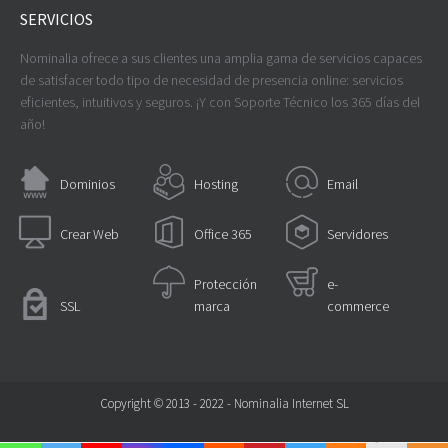
SERVICIOS
Nominalia ofrece a sus clientes una amplia gama de servicios capaces
de satisfacer todo tipo de necesidad de presencia online: servicios
eficientes, intuitivos y seguros. ¡Y con Soporte Técnico los 365 días del
año!
Dominios
Hosting
Email
Crear Web
Office 365
Servidores
Protección
e-
SSL
marca
commerce
Copyright © 2013 - 2022 - Nominalia Internet SL