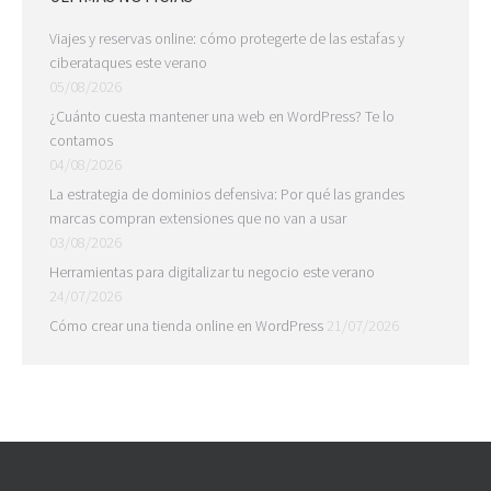
Viajes y reservas online: cómo protegerte de las estafas y
ciberataques este verano
05/08/2026
¿Cuánto cuesta mantener una web en WordPress? Te lo
contamos
04/08/2026
La estrategia de dominios defensiva: Por qué las grandes
marcas compran extensiones que no van a usar
03/08/2026
Herramientas para digitalizar tu negocio este verano
24/07/2026
Cómo crear una tienda online en WordPress
21/07/2026