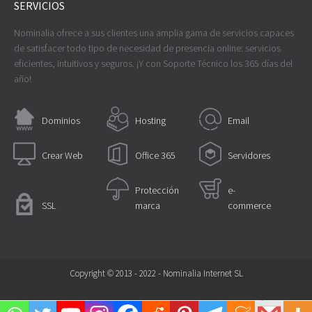
SERVICIOS
Nominalia ofrece a sus clientes una amplia gama de servicios capaces
de satisfacer todo tipo de necesidad de presencia online: servicios
eficientes, intuitivos y seguros. ¡Y con Soporte Técnico los 365 días del
año!
Dominios
Hosting
Email
Crear Web
Office 365
Servidores
Protección
e-
SSL
marca
commerce
Copyright © 2013 - 2022 - Nominalia Internet SL