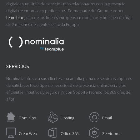
digitales y un sinfín de servicios más relacionados con la presencia
digital de empresas y particulares. Forma parte del Grupo europeo
team.blue
, uno de los líderes europeos en dominios y hosting con más
de 2 millones de clientes en toda Europa.
SERVICIOS
Nominalia ofrece a sus clientes una amplia gama de servicios capaces
de satisfacer todo tipo de necesidad de presencia online: servicios
eficientes, intuitivos y seguros. ¡Y con Soporte Técnico los 365 días del
año!
Dominios
Hosting
Email
Crear Web
Office 365
Servidores