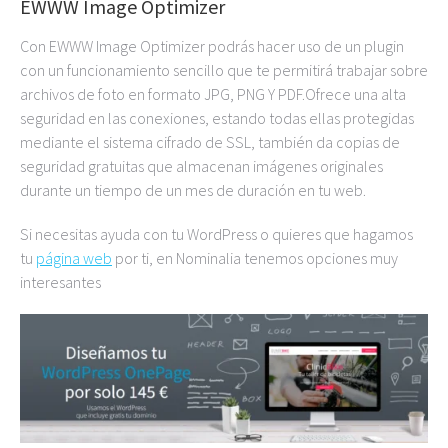
EWWW Image Optimizer
Con EWWW Image Optimizer podrás hacer uso de un plugin
con un funcionamiento sencillo que te permitirá trabajar sobre
archivos de foto en formato JPG, PNG Y PDF.Ofrece una alta
seguridad en las conexiones, estando todas ellas protegidas
mediante el sistema cifrado de SSL, también da copias de
seguridad gratuitas que almacenan imágenes originales
durante un tiempo de un mes de duración en tu web.
Si necesitas ayuda con tu WordPress o quieres que hagamos
tu
página web
por ti, en Nominalia tenemos opciones muy
interesantes