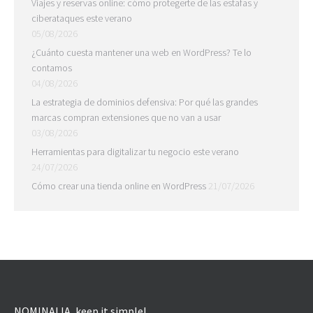
Viajes y reservas online: cómo protegerte de las estafas y
ciberataques este verano
05/08/2026
¿Cuánto cuesta mantener una web en WordPress? Te lo
contamos
04/08/2026
La estrategia de dominios defensiva: Por qué las grandes
marcas compran extensiones que no van a usar
03/08/2026
Herramientas para digitalizar tu negocio este verano
24/07/2026
Cómo crear una tienda online en WordPress
21/07/2026
NOMINALIA, keep it simple!