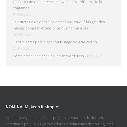
¿Cuánto cuesta mantener una web en WordPress? Te lo
contamos
04/08/2026
La estrategia de dominios defensiva: Por qué las grandes
marcas compran extensiones que no van a usar
03/08/2026
Herramientas para digitalizar tu negocio este verano
24/07/2026
Cómo crear una tienda online en WordPress
21/07/2026
NOMINALIA, keep it simple!
Nominalia es una empresa española registradora de dominios
acreditada por ICANN y proveedora de soluciones de hosting, email,