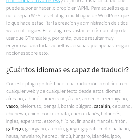
multiidioma en WordPress
y dejando atrás la dificultad que
puede suponer hacer lo propio en WPML. Para aquellos que
no lo sepan WPML es el plugin multilingüe de WordPress que
lo que hace es facilitar la creación y administración de sitios
web multilingües. Este plugin es bastante más complejo de
usar que GTranslate y, por tanto, puede resultar muy
engorroso para todas aquellas personas que apenas tengan
nociones sobre esto.
¿Cuántos idiomas es capaz de traducir?
Con este plugin podrás hacer una traducción simultánea en
cualquier web y de cualquier texto desde estos idiomas:
africano, albanés, americano, árabe, armenio, azerbaiyano,
vasco
, bielorruso, bengalí, bosnio búlgaro,
catalán
, cebuano,
chichewa, chino, corso, croata, checo, danés, holandés,
inglés, esperanto, estonio, filipino, finlandés, francés, frisón,
gallego
, georgiano, alemán, griego, gujarati, criollo haitiano,
hausa, hawaiano, hebreo, hindú, húngaro, islandés, igbo,