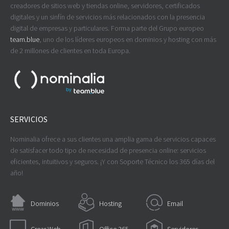
creadores de sitios web y tiendas online, servidores, certificados
digitales y un sinfín de servicios más relacionados con la presencia
digital de empresas y particulares. Forma parte del Grupo europeo
team.blue
, uno de los líderes europeos en dominios y hosting con más
de 2 millones de clientes en toda Europa.
SERVICIOS
Nominalia ofrece a sus clientes una amplia gama de servicios capaces
de satisfacer todo tipo de necesidad de presencia online: servicios
eficientes, intuitivos y seguros. ¡Y con Soporte Técnico los 365 días del
año!
Dominios
Hosting
Email
Crear Web
Office 365
Servidores