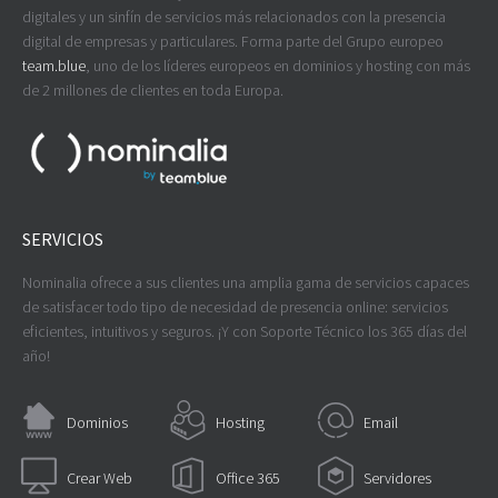
digitales y un sinfín de servicios más relacionados con la presencia
digital de empresas y particulares. Forma parte del Grupo europeo
team.blue
, uno de los líderes europeos en dominios y hosting con más
de 2 millones de clientes en toda Europa.
SERVICIOS
Nominalia ofrece a sus clientes una amplia gama de servicios capaces
de satisfacer todo tipo de necesidad de presencia online: servicios
eficientes, intuitivos y seguros. ¡Y con Soporte Técnico los 365 días del
año!
Dominios
Hosting
Email
Crear Web
Office 365
Servidores