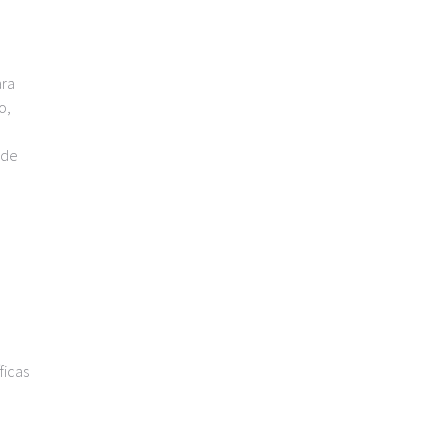
ara
o,
 de
ficas