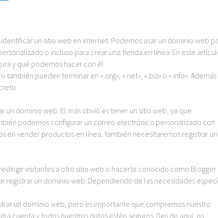
 identificar un sitio web en internet. Podemos usar un dominio web p
personalizado o incluso para crear una tienda en línea. En este artícul
ura y qué podemos hacer con él.
 también pueden terminar en «.org», «.net», «.biz» o «.info». Además
creto.
r un dominio web. El más obvio es tener un sitio web, ya que
También podemos configurar un correo electrónico personalizado con
s en vender productos en línea, también necesitaremos registrar un
irigir visitantes a otro sitio web o hacerte conocido como Blogger.
ar registrar un dominio web. Dependiendo de las necesidades especí
gistrar un dominio web, pero es importante que compremos nuestro
tra cuenta y todos nuestros datos estén seguros. Des de aquí, os