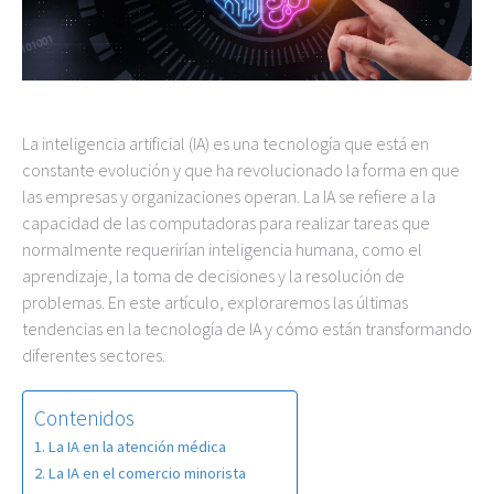
La inteligencia artificial (IA) es una tecnología que está en
constante evolución y que ha revolucionado la forma en que
las empresas y organizaciones operan. La IA se refiere a la
capacidad de las computadoras para realizar tareas que
normalmente requerirían inteligencia humana, como el
aprendizaje, la toma de decisiones y la resolución de
problemas. En este artículo, exploraremos las últimas
tendencias en la tecnología de IA y cómo están transformando
diferentes sectores.
Contenidos
La IA en la atención médica
La IA en el comercio minorista