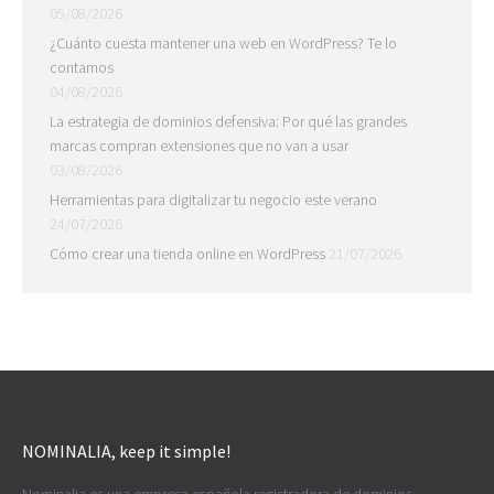
05/08/2026
¿Cuánto cuesta mantener una web en WordPress? Te lo
contamos
04/08/2026
La estrategia de dominios defensiva: Por qué las grandes
marcas compran extensiones que no van a usar
03/08/2026
Herramientas para digitalizar tu negocio este verano
24/07/2026
Cómo crear una tienda online en WordPress
21/07/2026
NOMINALIA, keep it simple!