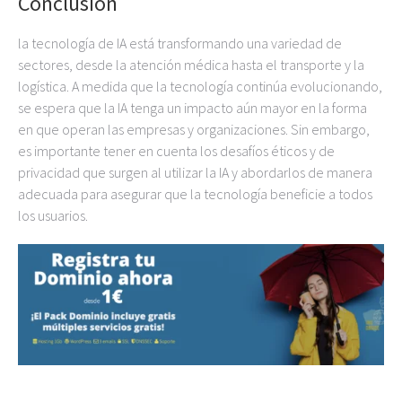
Conclusión
la tecnología de IA está transformando una variedad de
sectores, desde la atención médica hasta el transporte y la
logística. A medida que la tecnología continúa evolucionando,
se espera que la IA tenga un impacto aún mayor en la forma
en que operan las empresas y organizaciones. Sin embargo,
es importante tener en cuenta los desafíos éticos y de
privacidad que surgen al utilizar la IA y abordarlos de manera
adecuada para asegurar que la tecnología beneficie a todos
los usuarios.