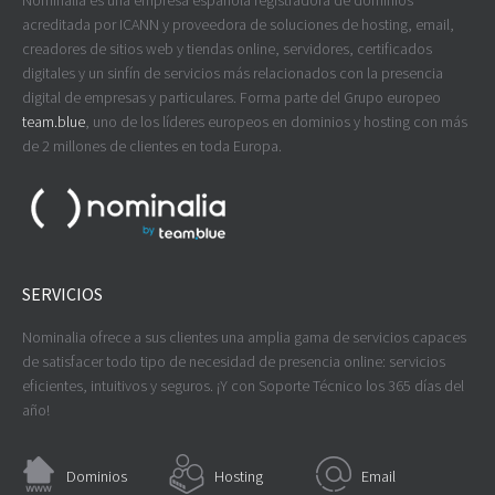
Nominalia es una empresa española registradora de dominios
acreditada por ICANN y proveedora de soluciones de hosting, email,
creadores de sitios web y tiendas online, servidores, certificados
digitales y un sinfín de servicios más relacionados con la presencia
digital de empresas y particulares. Forma parte del Grupo europeo
team.blue
, uno de los líderes europeos en dominios y hosting con más
de 2 millones de clientes en toda Europa.
SERVICIOS
Nominalia ofrece a sus clientes una amplia gama de servicios capaces
de satisfacer todo tipo de necesidad de presencia online: servicios
eficientes, intuitivos y seguros. ¡Y con Soporte Técnico los 365 días del
año!
Dominios
Hosting
Email