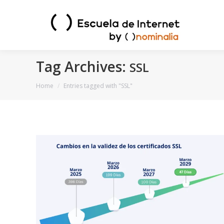
Tag Archives:
SSL
You are here:
Home
Entries tagged with "SSL"