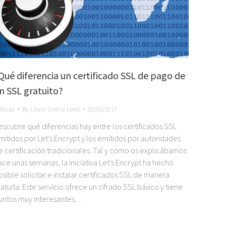
Qué diferencia un certificado SSL de pago de
n SSL gratuito?
ticias
By
Laura Garcia Lorés
02/05/2017
escubre qué diferencias hay entre los certificados SSL
mitidos por Let’s Encrypt y los emitidos por autoridades
e certificación tradicionales. Tal y como os explicábamos
ace unas semanas, la iniciativa Let’s Encrypt ha hecho
osible solicitar e instalar certificados SSL de manera
ratuita. Este servicio ofrece un cifrado SSL básico y tiene
untos muy interesantes…