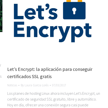
y
Let’s Encrypt: la aplicación para conseguir
certificados SSL gratis
s
Noticias
By
Laura Garcia Lorés
07/03/2017
Los planes de hosting Linux ahora incluyen Let’s Encrypt, un
certificado de seguridad SSL gratuito, libre y automático.
Hoy en día, ofrecer una conexión segura casi puede