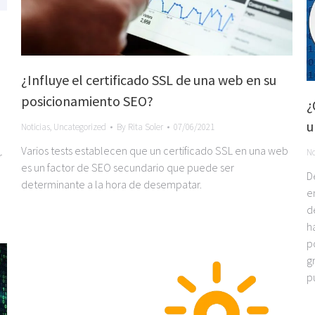
¿Influye el certificado SSL de una web en su
posicionamiento SEO?
¿
u
Noticias
,
Uncategorized
By
Rita Soler
07/06/2021
Varios tests establecen que un certificado SSL en una web
No
r
es un factor de SEO secundario que puede ser
D
determinante a la hora de desempatar.
e
d
h
p
g
p