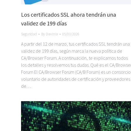
Los certificados SSL ahora tendrán una
validez de 199 días
Seguridad
By
Davinia
05/03/2026
A partir del 12 de marzo, tus certificados SSL tendrán una
validez de 199 días, según marca la nueva política de
CA/Browser Forum. A continuación, te explicamos todos
los detalles y resolvemos tus dudas. Qué es el CA/Browse
Forum El CA/Browser Forum (CA/B Forum) es un consorcio
voluntario de autoridades de certificación y proveedores
de…