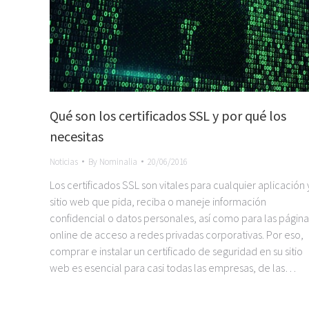
Qué son los certificados SSL y por qué los
necesitas
Noticias
By
Nominalia
20/06/2016
Los certificados SSL son vitales para cualquier aplicación 
sitio web que pida, reciba o maneje información
confidencial o datos personales, así como para las página
online de acceso a redes privadas corporativas. Por eso,
comprar e instalar un certificado de seguridad en su sitio
web es esencial para casi todas las empresas, de las…