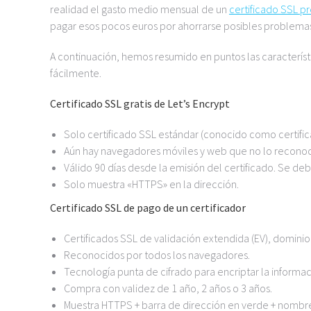
realidad el gasto medio mensual de un
certificado SSL 
pagar esos pocos euros por ahorrarse posibles problema
A continuación, hemos resumido en puntos las característ
fácilmente.
Certificado SSL gratis de Let’s Encrypt
Solo certificado SSL estándar (conocido como certific
Aún hay navegadores móviles y web que no lo recono
Válido 90 días desde la emisión del certificado. Se debe
Solo muestra «HTTPS» en la dirección.
Certificado SSL de pago de un certificador
Certificados SSL de validación extendida (EV), dominio 
Reconocidos por todos los navegadores.
Tecnología punta de cifrado para encriptar la informac
Compra con validez de 1 año, 2 años o 3 años.
Muestra HTTPS + barra de dirección en verde + nombre 