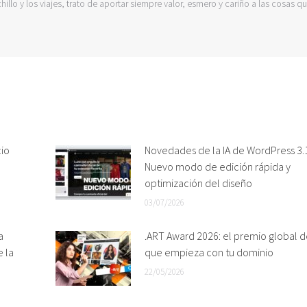
hillo y los viajes, trato de aportar siempre valor, esmero y cariño a las cosas q
cio
Novedades de la IA de WordPress 3.1
Nuevo modo de edición rápida y
optimización del diseño
03/07/2026
a
.ART Award 2026: el premio global d
e la
que empieza con tu dominio
22/05/2026