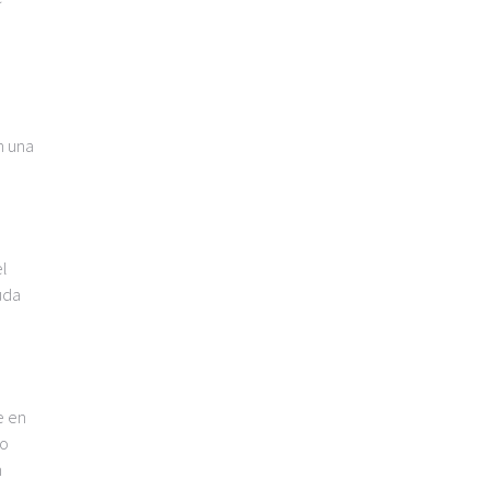
n una
el
uda
e en
co
n