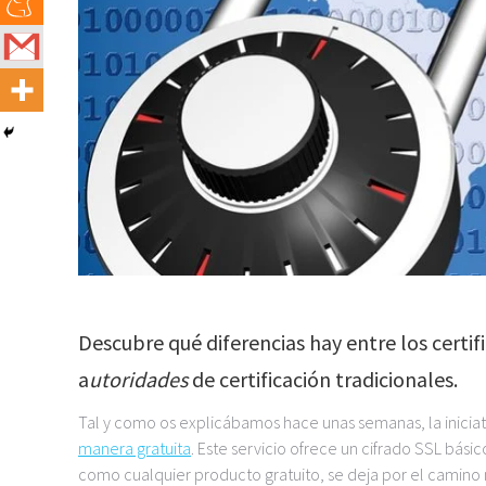
Descubre qué diferencias hay entre los certif
a
utoridades
de certificación tradicionales.
Tal y como os explicábamos hace unas semanas, la inicia
manera gratuita
. Este servicio ofrece un cifrado SSL bás
como cualquier producto gratuito, se deja por el camino 