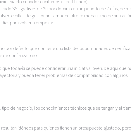
nio exacto cuando solicitamos el certificado).
ficado SSL gratis es de 20 por dominio en un periodo de 7 días, de 
olverse difícil de gestionar. Tampoco ofrece mecanismo de anulació
7 días para volver a empezar.
io por defecto que contiene una lista de las autoridades de certifica
s de confianza o no.
lo que todavía se puede considerar una iniciativa joven. De aquí que n
trayectoria y pueda tener problemas de compatibilidad con algunos
tipo de negocio, los conocimientos técnicos que se tengan y el ti
que resultan idóneos para quienes tienen un presupuesto ajustado, per