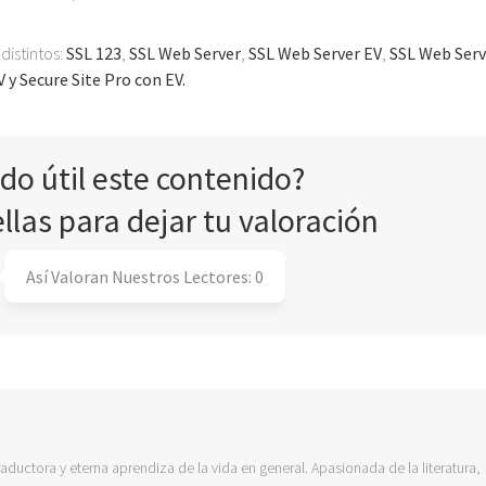
distintos:
SSL 123
,
SSL Web Server
,
SSL Web Server EV
,
SSL Web Serv
V y
Secure Site Pro con EV.
ado útil este contenido?
ellas para dejar tu valoración
Así Valoran Nuestros Lectores:
0
raductora y eterna aprendiza de la vida en general. Apasionada de la literatura,