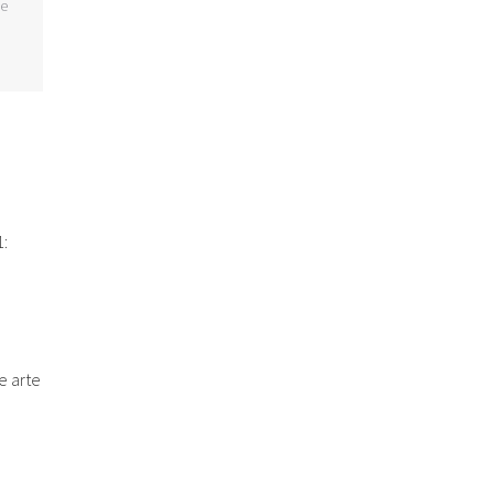
ue
:
e arte