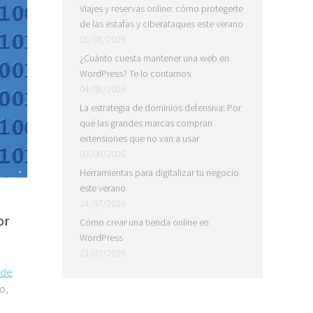
Viajes y reservas online: cómo protegerte
de las estafas y ciberataques este verano
05/08/2026
¿Cuánto cuesta mantener una web en
WordPress? Te lo contamos
04/08/2026
La estrategia de dominios defensiva: Por
qué las grandes marcas compran
extensiones que no van a usar
03/08/2026
Herramientas para digitalizar tu negocio
este verano
24/07/2026
or
Cómo crear una tienda online en
WordPress
21/07/2026
 de
o,