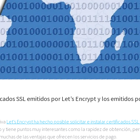
icados SSL emitidos por Let’s Encrypt y los emitidos p
tiva
Let’s Encrypt ha hecho posible solicitar e instalar certificados SSL
ico y tiene puntos muy interesantes como la rapidez de obtención, per
muchas de las ventajas que ofrecen los servicios de pago.