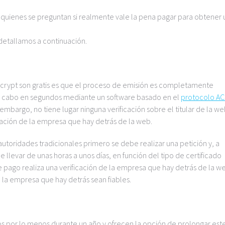
 quienes se preguntan si realmente vale la pena pagar para obtener 
 detallamos a continuación.
 Encrypt son gratis es que el proceso de emisión es completamente
 a cabo en segundos mediante un software basado en el
protocolo A
embargo, no tiene lugar ninguna verificación sobre el titular de la we
ación de la empresa que hay detrás de la web.
 autoridades tradicionales primero se debe realizar una petición y, a
 llevar de unas horas a unos días, en función del tipo de certificado
pago realiza una verificación de la empresa que hay detrás de la we
la empresa que hay detrás sean fiables.
dos por lo menos durante un año y ofrecen la opción de prolongar est