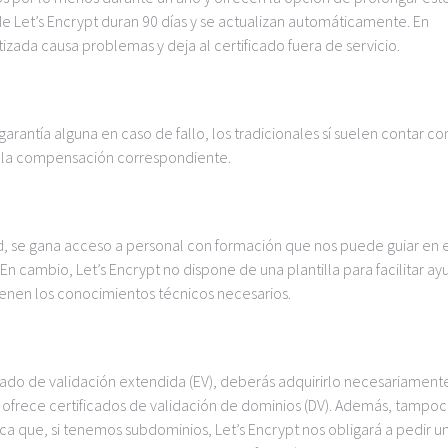
s de Let’s Encrypt duran 90 días y se actualizan automáticamente. En
zada causa problemas y deja al certificado fuera de servicio.
garantía alguna en caso de fallo, los tradicionales sí suelen contar co
 la compensación correspondiente.
d, se gana acceso a personal con formación que nos puede guiar en 
 En cambio, Let’s Encrypt no dispone de una plantilla para facilitar ay
tienen los conocimientos técnicos necesarios.
ficado de validación extendida (EV), deberás adquirirlo necesariament
 ofrece certificados de validación de dominios (DV). Además, tampo
fica que, si tenemos subdominios, Let’s Encrypt nos obligará a pedir u