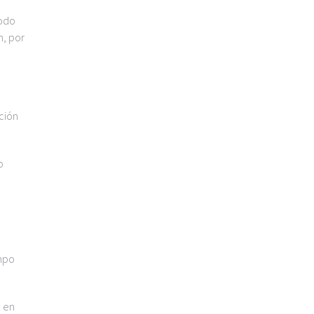
modo
n, por
ción
o
empo
o en