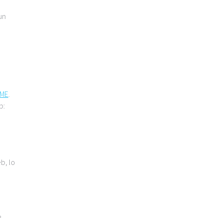
un
CME
.
b:
b, lo
e