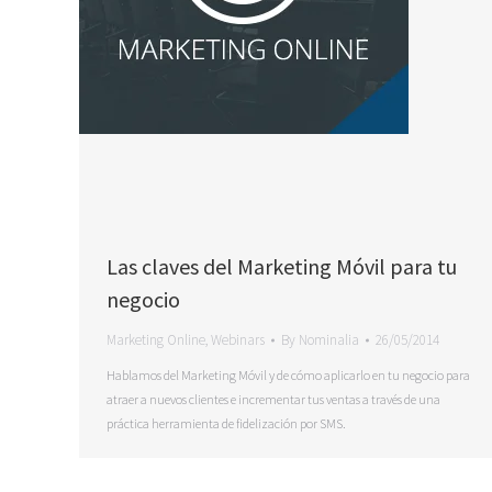
Las claves del Marketing Móvil para tu
negocio
Marketing Online
,
Webinars
By
Nominalia
26/05/2014
Hablamos del Marketing Móvil y de cómo aplicarlo en tu negocio para
atraer a nuevos clientes e incrementar tus ventas a través de una
práctica herramienta de fidelización por SMS.