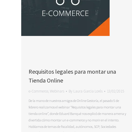
Requisitos legales para montar una
Tienda Online
e-Commerce
,
Webinars
By
Laura Garcia Lorés
13/02/2015
De la mano de nuestros amigos de Online Gestoría, el pasado 5 de
febrero realizamos el webinar “Requisitos legales para montar una
tienda online”, donde Eduard Banqué nos explicó de manera amena y
divertida cómo montar un e-commerce y no morir en el intento.
Hablamos de temas de fiscalidad, autónomos, SCP; Sociedades