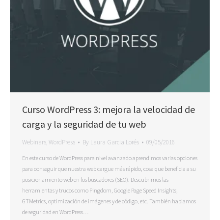
Curso WordPress 3: mejora la velocidad de
carga y la seguridad de tu web
Webinars
,
WordPress
By
Laura Garcia Lorés
09/05/2016
En este curso de WordPress para nivel avanzado aprendimos varias opciones
para conseguir que nuestra web cargue más rápido, cosa que beneficia a su
posicionamiento web en los buscadores (SEO). Descubrimos las
herramientas y trucos como Pingdom, Google Page Speed Insights,
GTMetrics, optimización de imágenes y de código, etc. También hablamos
de seguridad en WordPress…