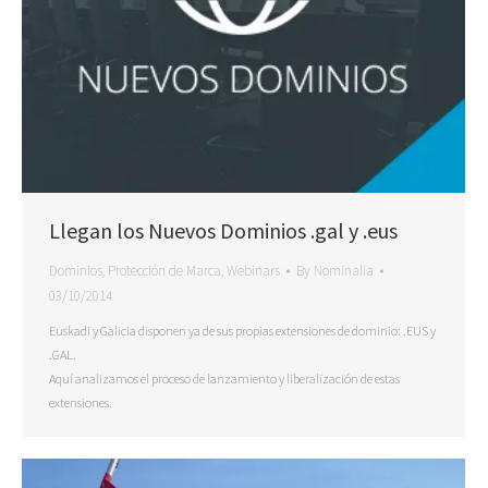
Llegan los Nuevos Dominios .gal y .eus
Dominios
,
Protección de Marca
,
Webinars
By
Nominalia
03/10/2014
Euskadi y Galicia disponen ya de sus propias extensiones de dominio: .EUS y
.GAL.
Aquí analizamos el proceso de lanzamiento y liberalización de estas
extensiones.