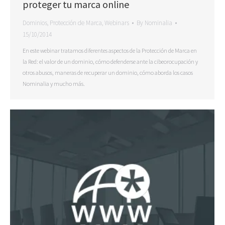
proteger tu marca online
Dominios
,
Protección de Marca
,
Webinars
By
Nominalia
15/10/2014
En este webinar tratamos diferentes aspectos de la Protección de Marca en
la Red: el valor de un dominio, cómo defenderse ante la cibeorocupación y
otros abusos, maneras de recuperar un dominio, cómo aborda los casos
Nominalia y mucho más.