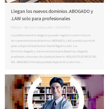
Llegan los nuevos dominios .ABOGADO y
.LAW solo para profesionales
Noticias
By
Laura Garcia Lorés
01/10/2015
Los profesionales de la abogacía ya pueden registrar sus dominios con
las nuevas extensiones de dominio .ABOGADO y .LAW, que está a punto de
pasar a Disponibilidad General (fase de Registro Libre). Los
dominios .abogado y .law son exclusivos para despachos, abogados
acreditados, tribunales y facultades de Derecho. REQUISITOS DE REGISTRO
DEL .ABOGADO: El letrado que desee disponer de un dominio…