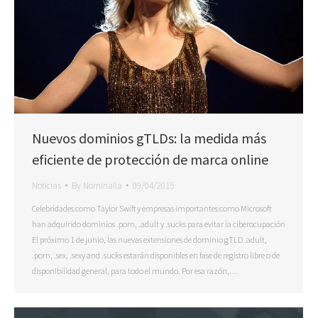
Nuevos dominios gTLDs: la medida más
eficiente de protección de marca online
Noticias
By
Nominalia
09/04/2015
Celebridades como Taylor Swift y empresas importantes como Microsoft
han adquirido dominios .porn, .adult y .sucks para evitar la ciberocupación
El próximo 1 de junio, las nuevas extensiones de dominio gTLD .adult,
.porn, .sex, .sexy and .sucks estarán disponibles en fase de registro libre o de
disponibilidad general, para todo el mundo. Por esa razón,…