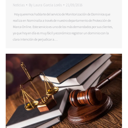
Noticias
By
Laura Garcia Lorés
21/09/2016
Hoy queremos hablarte del servicio de Monitorización de Dominios que
realiza en Nominalia a través de nuestro departamento de Protección de
Marca Online. Este servicio es uno de los más demandados por sus clientes,
ya que hoy en día es muy fácil y económico registrar un dominio con la
clara intención de perjudicar a…