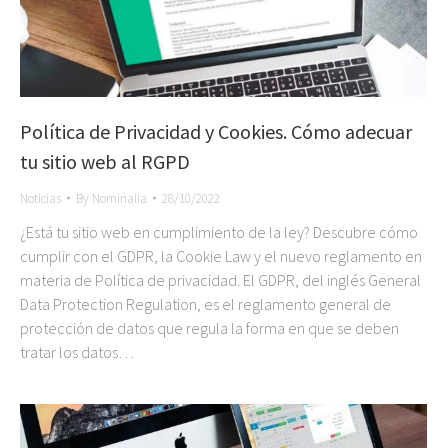
Política de Privacidad y Cookies. Cómo adecuar
tu sitio web al RGPD
Noticias
By
Nominalia
28/10/2022
¿Está tu sitio web en cumplimiento de la ley? Descubre cómo
cumplir con el GDPR, la Cookie Law y el nuevo reglamento en
materia de Política de privacidad. El GDPR, del inglés General
Data Protection Regulation, es el reglamento general de
protección de datos que regula la forma en que se deben
tratar los datos…