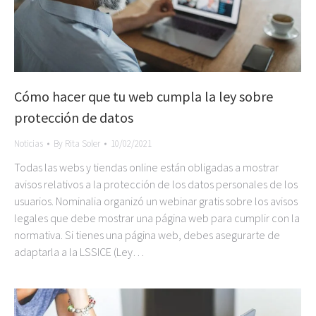
Cómo hacer que tu web cumpla la ley sobre
protección de datos
Noticias
By
Rita Soler
10/02/2021
Todas las webs y tiendas online están obligadas a mostrar
avisos relativos a la protección de los datos personales de los
usuarios. Nominalia organizó un webinar gratis sobre los avisos
legales que debe mostrar una página web para cumplir con la
normativa. Si tienes una página web, debes asegurarte de
adaptarla a la LSSICE (Ley…