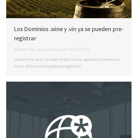
Los Dominios .wine y .vin ya se pueden pre-
registrar
Noticias
By
Laura Garcia Lorés
03/12/2015
Los dominios .wine y .vin están en fase Sunrise: regístralo ya si tienes una
marca. ¡De lo contrario puedes pre-registrarlo!