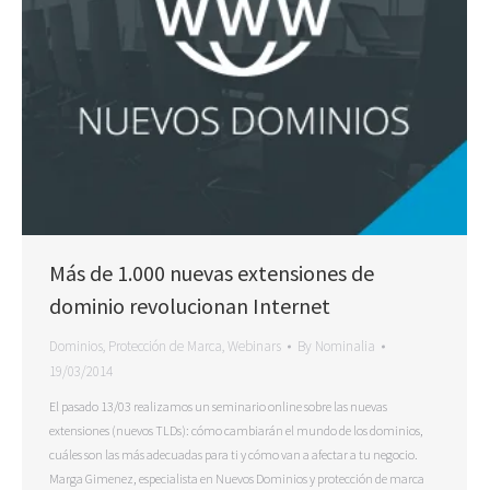
Más de 1.000 nuevas extensiones de
dominio revolucionan Internet
Dominios
,
Protección de Marca
,
Webinars
By
Nominalia
19/03/2014
El pasado 13/03 realizamos un seminario online sobre las nuevas
extensiones (nuevos TLDs): cómo cambiarán el mundo de los dominios,
cuáles son las más adecuadas para ti y cómo van a afectar a tu negocio.
Marga Gimenez, especialista en Nuevos Dominios y protección de marca