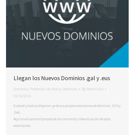
Llegan los Nuevos Dominios .gal y .eus
Dominios
,
Protección de Marca
,
Webinars
By
Nominalia
03/10/2014
Euskadi y Galicia disponen ya de sus propias extensiones de dominio: .EUS y
.GAL.
Aquí analizamos el proceso de lanzamiento y liberalización de estas
extensiones.