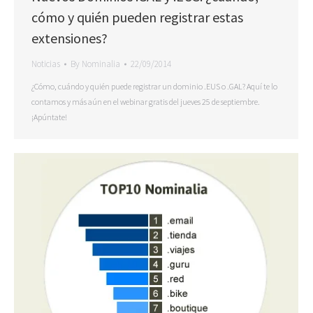
cómo y quién pueden registrar estas
extensiones?
Noticias
By
Nominalia
22/09/2014
¿Cómo, cuándo y quién puede registrar un dominio .EUS o .GAL? Aquí te lo
contamos y más aún en el webinar gratis del jueves 25 de septiembre.
¡Apúntate!