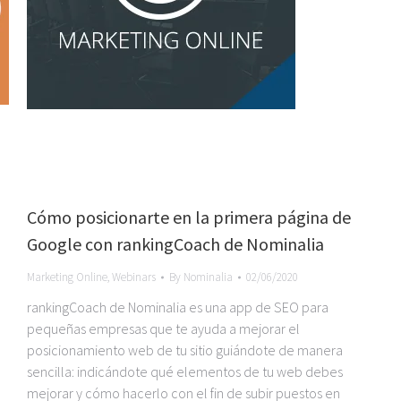
Cómo posicionarte en la primera página de
Google con rankingCoach de Nominalia
Marketing Online
,
Webinars
By
Nominalia
02/06/2020
rankingCoach de Nominalia es una app de SEO para
pequeñas empresas que te ayuda a mejorar el
posicionamiento web de tu sitio guiándote de manera
sencilla: indicándote qué elementos de tu web debes
mejorar y cómo hacerlo con el fin de subir puestos en