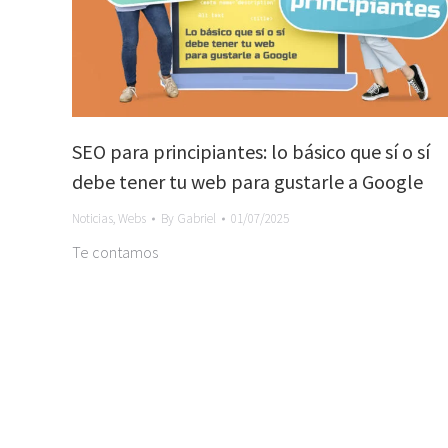
SEO para principiantes: lo básico que sí o sí
debe tener tu web para gustarle a Google
Noticias
,
Webs
By
Gabriel
01/07/2025
Te contamos