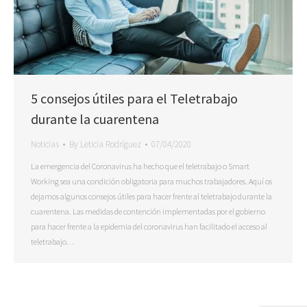
5 consejos útiles para el Teletrabajo
durante la cuarentena
Noticias
By
Leticia Rodríguez
07/04/2020
La emergencia del Coronavirus ha hecho que el teletrabajo o Smart
Working sea una condición obligatoria para muchos trabajadores. Aquí os
dejamos algunos consejos útiles para hacer frente al teletrabajo durante la
cuarentena. Las medidas de contención implementadas por el gobierno
para hacer frente a la epidemia del coronavirus han facilitado el acceso al
teletrabajo…