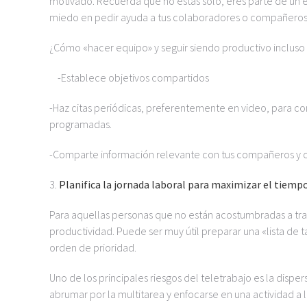
motivado. Recuerda que no estás solo, eres parte de un eq
miedo en pedir ayuda a tus colaboradores o compañeros
¿Cómo «hacer equipo» y seguir siendo productivo inclus
-Establece objetivos compartidos
-Haz citas periódicas, preferentemente en video, para com
programadas.
-Comparte información relevante con tus compañeros y 
3.
Planifica la jornada laboral para maximizar el tiemp
Para aquellas personas que no están acostumbradas a trab
productividad. Puede ser muy útil preparar una «lista de t
orden de prioridad.
Uno de los principales riesgos del teletrabajo es la dispe
abrumar por la multitarea y enfocarse en una actividad a l