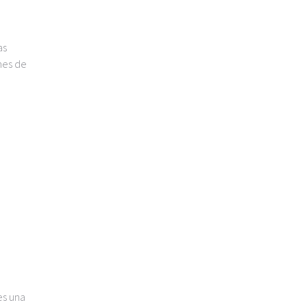
as
ones de
es una