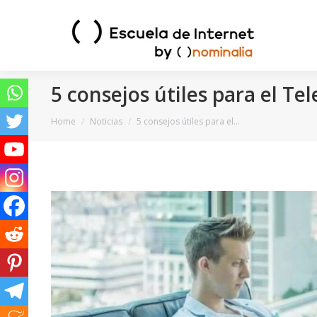
5 consejos útiles para el Te
You are here:
Home
Noticias
5 consejos útiles para el…