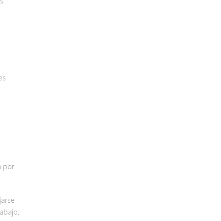
s
es
o por
jarse
rabajo.