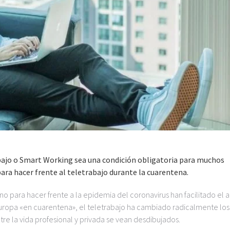
bajo o Smart Working sea una condición obligatoria para muchos
ara hacer frente al teletrabajo durante la cuarentena.
 para hacer frente a la epidemia del coronavirus han facilitado el 
Europa «en cuarentena», el teletrabajo ha cambiado radicalmente los 
tre la vida profesional y privada se vean desdibujados.