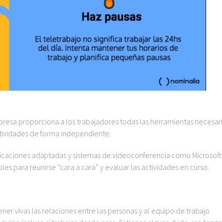
mpresa proporciona a los trabajadores todas las herramientas necesar
ctividades de forma independiente.
licaciones adaptadas y sistemas de videoconferencia como Microsoft
 para reunirse “cara a cara” y evaluar las actividades en curso.
 vivas las relaciones entre las personas y al equipo de trabajo