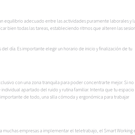
un equilibrio adecuado entre las actividades puramente laborales y l
ficar bien todas las tareas, estableciendo ritmos que alteren las sesi
 del día. Es importante elegir un horario de inicio y finalización de tu
xclusivo con una zona tranquila para poder concentrarte mejor. Si no
ndividual apartado del ruido y rutina familiar. Intenta que tu espacio
 importante de todo, una silla cómoda y ergonómica para trabajar
 a muchas empresas a implementar el teletrabajo, el Smart Working 