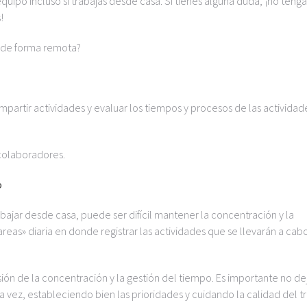
uipo incluso si trabajas desde casa. Si tienes alguna duda, ¡no tenga
!
o de forma remota?
partir actividades y evaluar los tiempos y procesos de las actividad
colaboradores.
o
ajar desde casa, puede ser difícil mantener la concentración y la
areas» diaria en donde registrar las actividades que se llevarán a cab
rsión de la concentración y la gestión del tiempo. Es importante no de
a vez, estableciendo bien las prioridades y cuidando la calidad del t