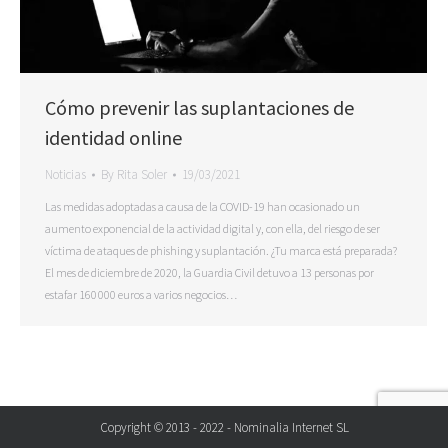
Cómo prevenir las suplantaciones de
identidad online
Noticias
By
Rita Soler
19/03/2021
Las medidas adoptadas a causa de la COVID-19 han ocasionado un
aumento exponencial de la actividad digital y, con ella, del riesgo de ser
víctima de ataques de phishing y suplantación. ¿Tu marca está preparada?
El mes de diciembre de 2020, la Guardia Civil detuvo a 13 personas por
estafar 160 000 euros a varios negocios…
Copyright © 2013 - 2022 - Nominalia Internet SL