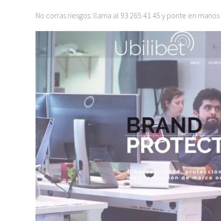
No corras riesgos: llama al 93 265 41 45 y ponte en manos