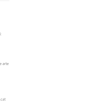
:
e arte
.cat