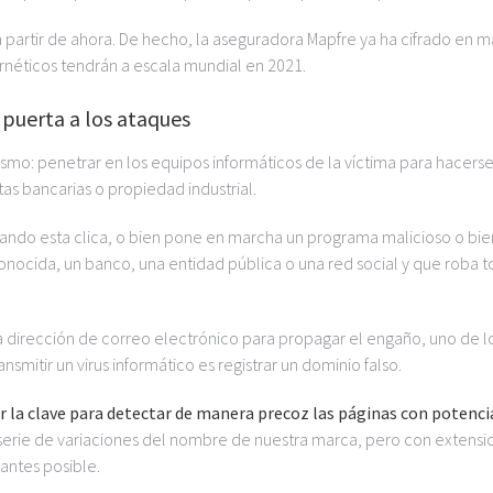
partir de ahora. De hecho, la aseguradora Mapfre ya ha cifrado en m
ernéticos tendrán a escala mundial en 2021.
 puerta a los ataques
mismo: penetrar en los equipos informáticos de la víctima para hacers
as bancarias o propiedad industrial.
cuando esta clica, o bien pone en marcha un programa malicioso o bie
nocida, un banco, una entidad pública o una red social y que roba 
 dirección de correo electrónico para propagar el engaño, uno de l
ansmitir un virus informático es registrar un dominio falso.
r la clave para detectar de manera precoz las páginas con potenci
 serie de variaciones del nombre de nuestra marca, pero con extensi
o antes posible.