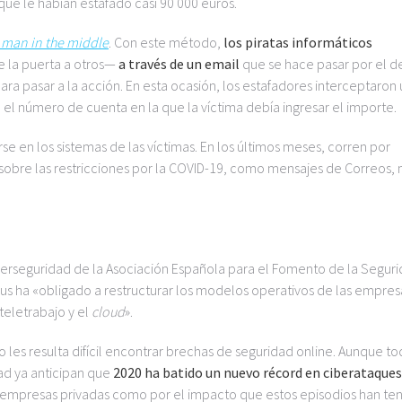
que le habían estafado casi 90 000 euros.
o
man in the middle
. Con este método,
los piratas informáticos
 la puerta a otros—
a través de un email
que se hace pasar por el d
ra pasar a la acción. En esta ocasión, los estafadores interceptaron 
 el número de cuenta en la que la víctima debía ingresar el importe.
se en los sistemas de las víctimas. En los últimos meses, corren por
as sobre las restricciones por la COVID-19, como mensajes de Correos,
berseguridad de la Asociación Española para el Fomento de la Segur
us ha «obligado a restructurar los modelos operativos de las empres
eletrabajo y el
cloud
».
les resulta difícil encontrar brechas de seguridad online. Aunque to
dad ya anticipan que
2020 ha batido un nuevo récord en ciberataques
y empresas privadas como por el impacto que estos episodios han ten