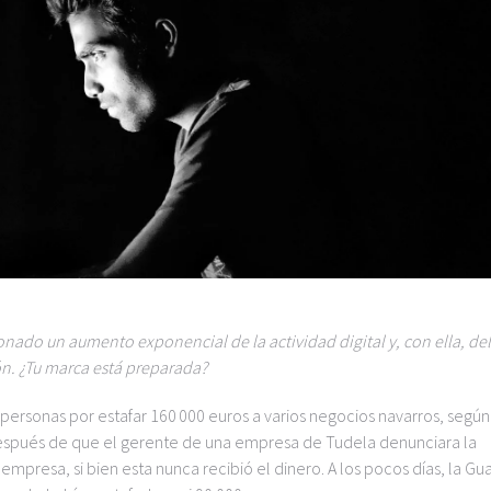
ado un aumento exponencial de la actividad digital y, con ella, del
ón. ¿Tu marca está preparada?
 personas por estafar 160 000 euros a varios negocios navarros, según
ó después de que el gerente de una empresa de Tudela denunciara la
mpresa, si bien esta nunca recibió el dinero. A los pocos días, la Gu