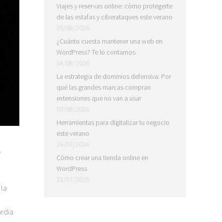
Viajes y reservas online: cómo protegerte
de las estafas y ciberataques este verano
05/08/2026
¿Cuánto cuesta mantener una web en
WordPress? Te lo contamos
04/08/2026
La estrategia de dominios defensiva: Por
qué las grandes marcas compran
extensiones que no van a usar
03/08/2026
Herramientas para digitalizar tu negocio
este verano
24/07/2026
Cómo crear una tienda online en
WordPress
21/07/2026
 la
ardia