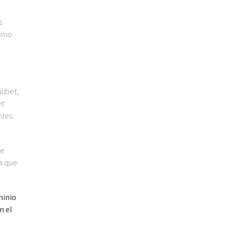
s
como
libet,
et
ntes.
se
ca que
minio
n el