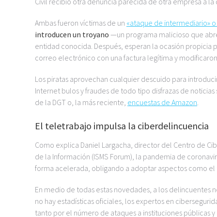
Civil recibió otra denuncia parecida de otra empresa a la 
Ambas fueron víctimas de un
«ataque de intermediario» 
introducen un troyano
—un programa malicioso que abre
entidad conocida. Después, esperan la ocasión propicia pa
correo electrónico con una factura legítima y modificaron
Los piratas aprovechan cualquier descuido para introducir
Internet bulos y fraudes de todo tipo disfrazas de notici
de la DGT o, la más reciente,
encuestas de Amazon
.
El teletrabajo impulsa la ciberdelincuencia
Como explica Daniel Largacha, director del Centro de Ci
de la Información (ISMS Forum), la pandemia de coronavir
forma acelerada, obligando a adoptar aspectos como el t
En medio de todas estas novedades, a los delincuentes no 
no hay estadísticas oficiales, los expertos en ciberseguri
tanto por el número de ataques a instituciones públicas 