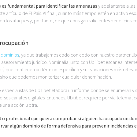
os es fundamental para identificar las amenazas
y adelantarse a las
 artículo de El País. Al final, cuanto más tiempo estén en activo eso
n los ataques y, por tanto, de que consigan suficientes beneficios 
erocupación
e dominios
, ya que trabajamos codo con codo con nuestro partner Ubi
asesoramiento jurídico. Nominalia junto con Ubilibet escanea Intern
dos) que contienen un término específico y sus variaciones más releva
, sino que podemos monitorizar cualquier denominación.
 de especialistas de Ubilibet elabora un informe donde se enumeran y 
ersos canales digitales. Entonces, Ubilibet requiere por vía telemáti
 una acción u otra.
d o profesional que quiera comprobar si alguien ha ocupado un do
ervar algún dominio de forma defensiva para prevenir incidencias e