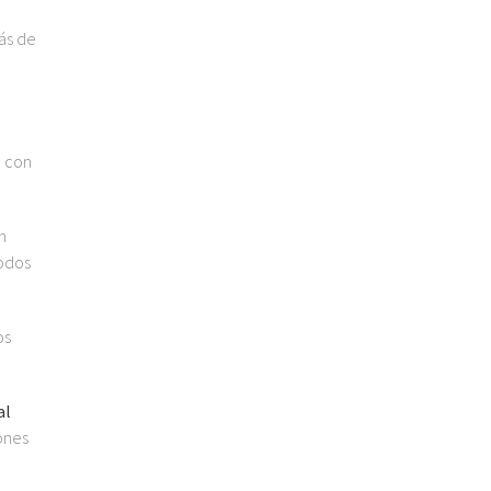
ás de
e con
n
todos
os
al
ones