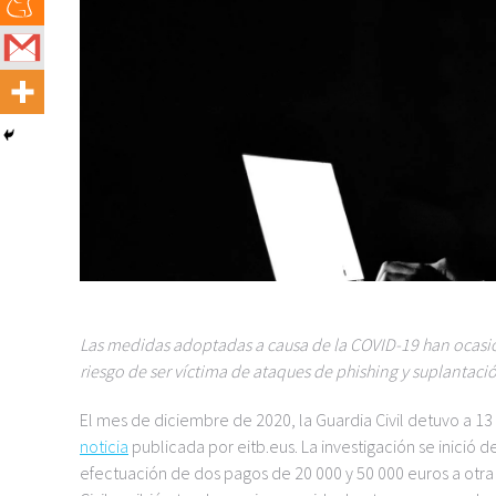
Las medidas adoptadas a causa de la COVID-19 han ocasion
riesgo de ser víctima de ataques de phishing y suplantaci
El mes de diciembre de 2020, la Guardia Civil detuvo a 13
noticia
publicada por eitb.eus. La investigación se inici
efectuación de dos pagos de 20 000 y 50 000 euros a otra e