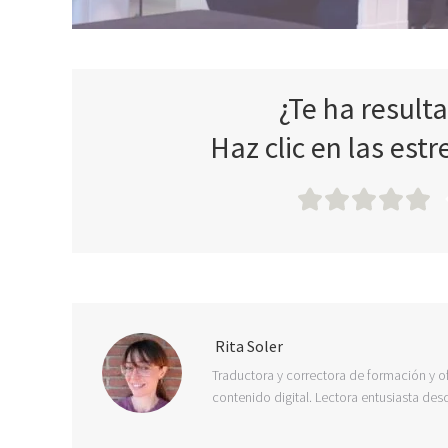
¿Te ha result
Haz clic en las estr
Rita Soler
Traductora y correctora de formación y of
contenido digital. Lectora entusiasta des