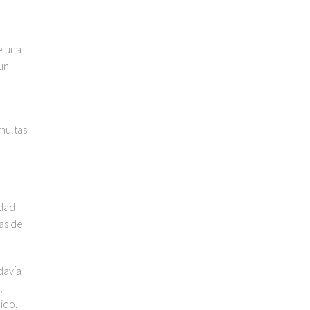
e una
un
 multas
idad
as de
davía
,
ido.