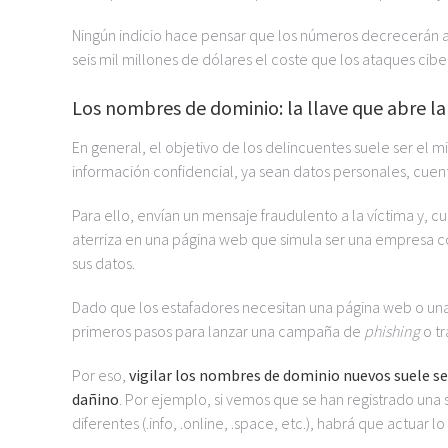
Ningún indicio hace pensar que los números decrecerán a 
seis mil millones de dólares el coste que los ataques cib
Los nombres de dominio: la llave que abre la
En general, el objetivo de los delincuentes suele ser el 
información confidencial, ya sean datos personales, cuent
Para ello, envían un mensaje fraudulento a la víctima y, 
aterriza en una página web que simula ser una empresa co
sus datos.
Dado que los estafadores necesitan una página web o una
primeros pasos para lanzar una campaña de
phishing
o tr
Por eso,
vigilar los nombres de dominio nuevos suele se
dañino
. Por ejemplo, si vemos que se han registrado una
diferentes (.info, .online, .space, etc.), habrá que actuar l