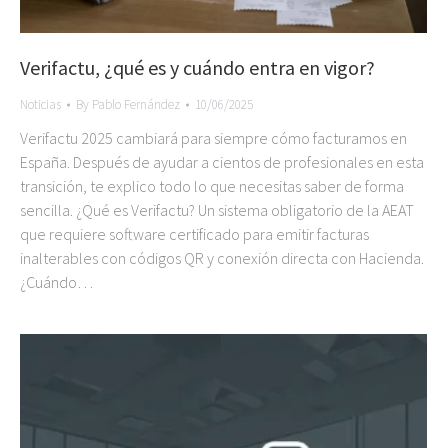
Verifactu, ¿qué es y cuándo entra en vigor?
Noticias
By
Pablo Fernández
10/06/2025
Verifactu 2025 cambiará para siempre cómo facturamos en
España. Después de ayudar a cientos de profesionales en esta
transición, te explico todo lo que necesitas saber de forma
sencilla. ¿Qué es Verifactu? Un sistema obligatorio de la AEAT
que requiere software certificado para emitir facturas
inalterables con códigos QR y conexión directa con Hacienda.
¿Cuándo…