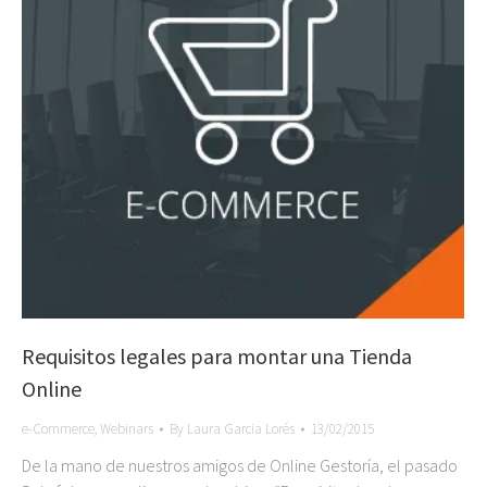
Requisitos legales para montar una Tienda
Online
e-Commerce
,
Webinars
By
Laura Garcia Lorés
13/02/2015
De la mano de nuestros amigos de Online Gestoría, el pasado