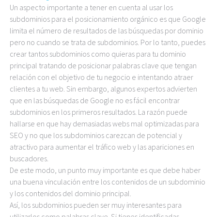
Un aspecto importante a tener en cuenta al usar los
subdominios para el posicionamiento orgánico es que Google
limita el número de resultados de las búsquedas por dominio
pero no cuando se trata de subdominios. Por lo tanto, puedes
crear tantos subdominios como quieras para tu dominio
principal tratando de posicionar palabras clave que tengan
relación con el objetivo de tu negocio e intentando atraer
clientes a tu web. Sin embargo, algunos expertos advierten
que en las búsquedas de Google no es fácil encontrar
subdominios en los primeros resultados. La razón puede
hallarse en que hay demasiadas webs mal optimizadas para
SEO y no que los subdominios carezcan de potencial y
atractivo para aumentar el tráfico web y las apariciones en
buscadores.
De este modo, un punto muy importante es que debe haber
una buena vinculación entre los contenidos de un subdominio
y los contenidos del dominio principal.
Así, los subdominios pueden ser muy interesantes para
utilizarlos como palabras clave. Si tienes identificadas