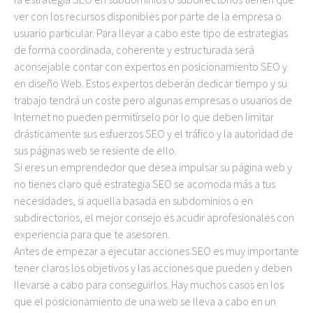
ver con los recursos disponibles por parte de la empresa o
usuario particular. Para llevar a cabo este tipo de estrategias
de forma coordinada, coherente y estructurada será
aconsejable contar con expertos en posicionamiento SEO y
en diseño Web. Estos expertos deberán dedicar tiempo y su
trabajo tendrá un coste pero algunas empresas o usuarios de
Internet no pueden permitírselo por lo que deben limitar
drásticamente sus esfuerzos SEO y el tráfico y la autoridad de
sus páginas web se resiente de ello.
Si eres un emprendedor que desea impulsar su página web y
no tienes claro qué estrategia SEO se acomoda más a tus
necesidades, si aquella basada en subdominios o en
subdirectorios, el mejor consejo es acudir aprofesionales con
experiencia para que te asesoren.
Antes de empezar a ejecutar acciones SEO es muy importante
tener claros los objetivos y las acciones que pueden y deben
llevarse a cabo para conseguirlos. Hay muchos casos en los
que el posicionamiento de una web se lleva a cabo en un