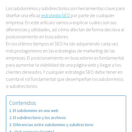
Los subdominios y subdirectorios son herramientas clave para
diseñar una eficaz
estrategia SEO
por parte de cualquier
empresa. En este artículo vamos a explicar cuáles son sus
diferencias y utilidades, así cómo afectan de forma decisiva al
posicionamiento en buscadores.
En los últimos tiempos el SEO ha ido adquiriendo cada vez
más protagonismo en las estrategias de marketing de las
empresas. El posicionamiento en buscadores es fundamental
para aumentar la visibilidad de una página web y llegar a los
clientes deseados. Y cualquier estrategia SEO debe tener en
cuenta el rol fundamental que desempeñan los subdominios
o subdirectorios.
Contenidos
El subdominio en una web
El subdirectorio y los archivos
Diferencias entre subdominio y subdirectorio
¿Qué aconseja Google?