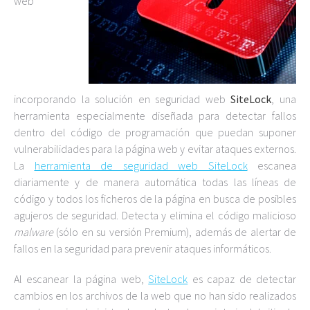
web
incorporando la solución en seguridad web
SiteLock
, una
herramienta especialmente diseñada para detectar fallos
dentro del código de programación que puedan suponer
vulnerabilidades para la página web y evitar ataques externos.
La
herramienta de seguridad web SiteLock
escanea
diariamente y de manera automática todas las líneas de
código y todos los ficheros de la página en busca de posibles
agujeros de seguridad. Detecta y elimina el código malicioso
malware
(sólo en su versión Premium), además de alertar de
fallos en la seguridad para prevenir ataques informáticos.
Al escanear la página web,
SiteLock
es capaz de detectar
cambios en los archivos de la web que no han sido realizados