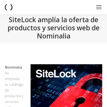
SiteLock amplía la oferta de
productos y servicios web de
Nominalia
You are here:
Nominalia
ha
ampliado
su catálogo
de
productos y
servicios