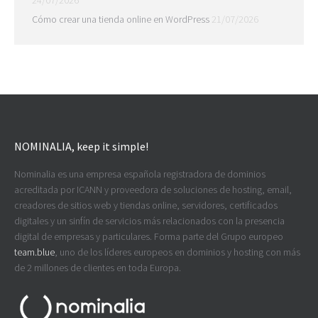
24/07/2026
Cómo crear una tienda online en WordPress
21/07/2026
NOMINALIA, keep it simple!
Nominalia es una empresa española registradora de dominios
acreditada por ICANN y proveedora de soluciones de hosting, email,
creadores de sitios web y tiendas online, servidores, certificados
digitales y un sinfín de servicios más relacionados con la presencia
digital de empresas y particulares. Forma parte del Grupo europeo
team.blue
, uno de los líderes europeos en dominios y hosting con más
de 2 millones de clientes en toda Europa.