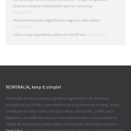
marcas compran extensiones que no van a usar
03/08/2026
Herramientas para digitalizar tu negocio este verano
24/07/2026
Cómo crear una tienda online en WordPress
21/07/2026
NOMINALIA, keep it simple!
Nominalia es una empresa española registradora de dominios
acreditada por ICANN y proveedora de soluciones de hosting, email,
creadores de sitios web y tiendas online, servidores, certificados
digitales y un sinfín de servicios más relacionados con la presencia
digital de empresas y particulares. Forma parte del Grupo europeo
team.blue
, uno de los líderes europeos en dominios y hosting con más