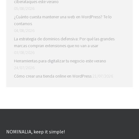
ciberataques este verano
05/08/2026
¿Cuánto cuesta mantener una web en WordPress? Te lo
contamos
04/08/2026
La estrategia de dominios defensiva: Por qué las grandes
marcas compran extensiones que no van a usar
03/08/2026
Herramientas para digitalizar tu negocio este verano
24/07/2026
Cómo crear una tienda online en WordPress
21/07/2026
NOMINALIA, keep it simple!