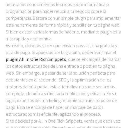
necesarios conocimientos técnicos sobre informática o
programación para hacer relucir a tu negocio sobre la
competencia. Bastará con un simple plugin para implementar
esta herramienta de forma rápida y sencilla en tu página web.
Si bien existen varias formas de hacerlo, mediante plugin es la
más rápida y económica.
Asimismo, deberás saber que existen dos vías, una gratuita y
otra de pago. Si apuestas por la gratuita, deberás instalar el
plugin All In One Rich Snippets
, que se encargará de marcar
los datos estructurados de una entrada o post en tu página
web. Sin embargo, a pesar de ser la solución perfecta para
debutantes en el sector del SEO y la optimización de los
motores de búsqueda, esta alternativa no suele ser la más
completa, debido a su limitada implicación y eficacia. En su
lugar, expertos del marketing recomiendan una solución de
pago. Esta se encarga de hacer un marcaje de datos
estructurados más eficiente, agilizando el proceso.
Si te decides por All In One Rich Snippets, verás que cada vez
que escribas contenido, figurará un cuadro de texto haciendo