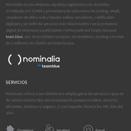
Nominalia es una empresa española registradora de dominios
acreditada por ICANN y proveedora de soluciones de hosting, email,
creadores de sitios web y tiendas online, servidores, certificados
digitales y un sinfín de servicios más relacionados con la presencia
digital de empresas y particulares. Forma parte del Grupo europeo
team.blue
, uno de los líderes europeos en dominios y hosting con más
de 2 millones de clientes en toda Europa.
SERVICIOS
Nominalia ofrece a sus clientes una amplia gama de servicios capaces
de satisfacer todo tipo de necesidad de presencia online: servicios
eficientes, intuitivos y seguros. ¡Y con Soporte Técnico los 365 días del
año!
Dominios
Hosting
Email