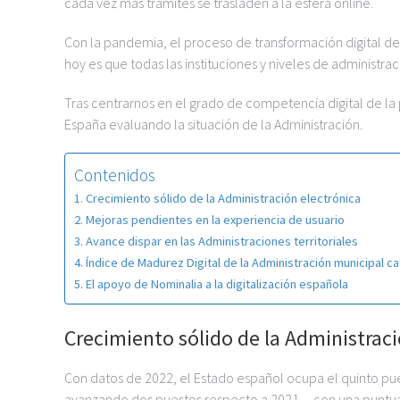
cada vez más trámites se trasladen a la esfera online.
Con la pandemia, el proceso de transformación digital de
hoy es que todas las instituciones y niveles de administr
Tras centrarnos en el grado de competencia digital de la
España evaluando la situación de la Administración.
Contenidos
Crecimiento sólido de la Administración electrónica
Mejoras pendientes en la experiencia de usuario
Avance dispar en las Administraciones territoriales
Índice de Madurez Digital de la Administración municipal ca
El apoyo de Nominalia a la digitalización española
Crecimiento sólido de la Administraci
Con datos de 2022, el Estado español ocupa el quinto pue
avanzando dos puestos respecto a 2021— con una puntuaci