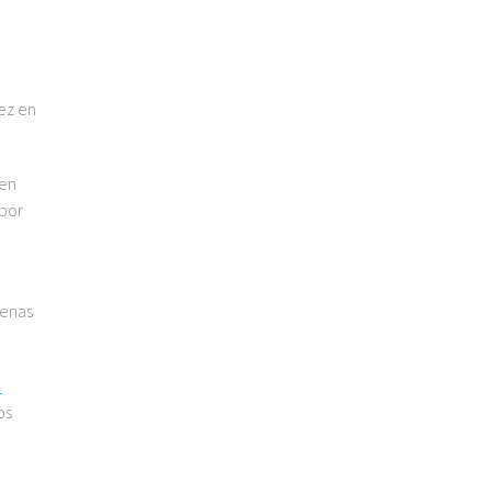
ez en
 en
 por
penas
l
os