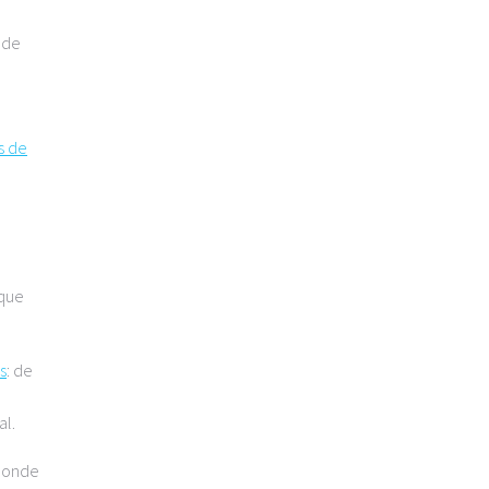
 de
s de
 que
s
: de
al.
 donde