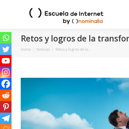
Retos y logros de la transfo
You are here:
Home
Noticias
Retos y logros de la…