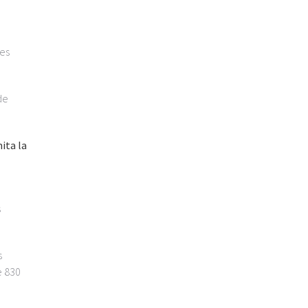
les
de
ita la
o
s
s
e 830