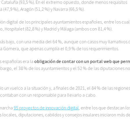
 y Cataluña (93,5 %). En el extremo opuesto, donde menos requisitos
(47,9 %), Aragón (51,2 %) y Navarra (66,5 %).
ión digital de los principales ayuntamientos españoles, entre los cua
, Hospitalet (82,8 %) y Madrid y Málaga (ambos con 81,4 %).
 más bajo, con una media del 64 %, aunque con casos muy llamativos 
 la Gomera, que apenas cumplía el 0,9 % de los requerimientos.
s españolas era la
obligación de contar con un portal web
que perm
bargo, el 38 % de los ayuntamientos y el 52 % de las diputaciones n
o un vuelco a la situación y, a finales de 2021, el 84 % de las regione
z contaban con un responsable para llevarlo a cabo.
 marcha
95 proyectos de innovación digital
, entre los que destacan lo
 locales, diputaciones, cabildos y consejos insulares iniciaron más d