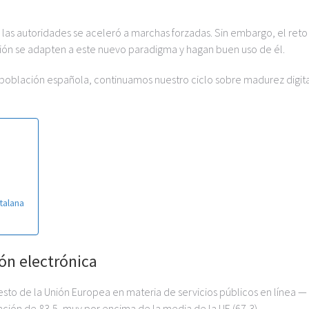
 las autoridades se aceleró a marchas forzadas. Sin embargo, el reto
ación se adapten a este nuevo paradigma y hagan buen uso de él.
 población española, continuamos nuestro ciclo sobre madurez digit
talana
ón electrónica
sto de la Unión Europea en materia de servicios públicos en línea —
ón de 83,5, muy por encima de la media de la UE (67,3).