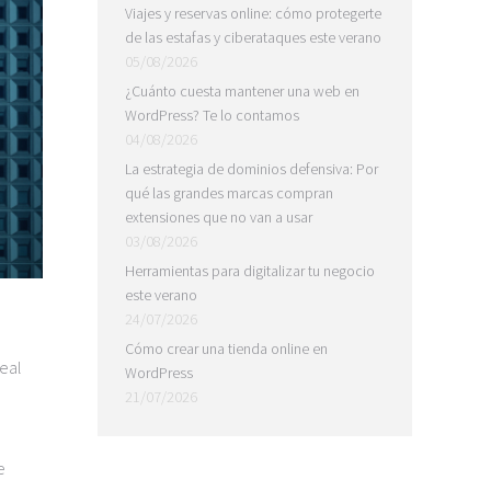
Viajes y reservas online: cómo protegerte
de las estafas y ciberataques este verano
05/08/2026
¿Cuánto cuesta mantener una web en
WordPress? Te lo contamos
04/08/2026
La estrategia de dominios defensiva: Por
qué las grandes marcas compran
extensiones que no van a usar
03/08/2026
Herramientas para digitalizar tu negocio
este verano
24/07/2026
e
Cómo crear una tienda online en
real
WordPress
21/07/2026
e