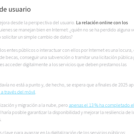
 de usuario
ora desde la perspectiva del usuario.
La relación online con los
uienes se manejan bien en Internet: ¿quién no se ha perdido alguna v
 solicitar un simple cambio de datos?
os entes públicos o interactuar con ellos por Internet es una locura,
de becas, conseguir una subvención o tramitar una licitación pública
e es acceder digitalmente a los servicios que deben prestarnos las
avía no está a punto y, de hecho, se espera que a finales de 2025 a
 a través del móvil
.
ización y migración a la nube, pero
apenas el 13 % ha completado e
 haría posible garantizar la disponibilidad y mejorar la resiliencia de l
.
 clave para avanzar en la digitalización de los servicios públicos: