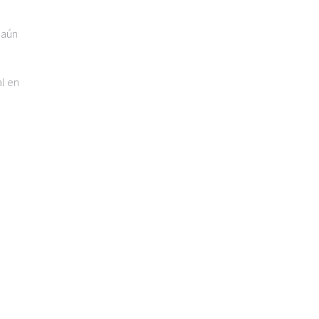
 aún
al en