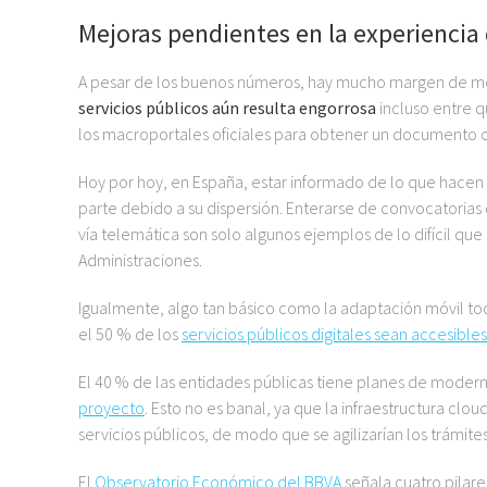
Mejoras pendientes en la experiencia
A pesar de los buenos números, hay mucho margen de mej
servicios públicos aún resulta engorrosa
incluso entre q
los macroportales oficiales para obtener un documento o
Hoy por hoy, en España, estar informado de lo que hacen l
parte debido a su dispersión. Enterarse de convocatorias 
vía telemática son solo algunos ejemplos de lo difícil qu
Administraciones.
Igualmente, algo tan básico como la adaptación móvil tod
el 50 % de los
servicios públicos digitales sean accesibles
El 40 % de las entidades públicas tiene planes de modern
proyecto
. Esto no es banal, ya que la infraestructura cloud
servicios públicos, de modo que se agilizarían los trámites
El
Observatorio Económico del BBVA
señala cuatro pilares