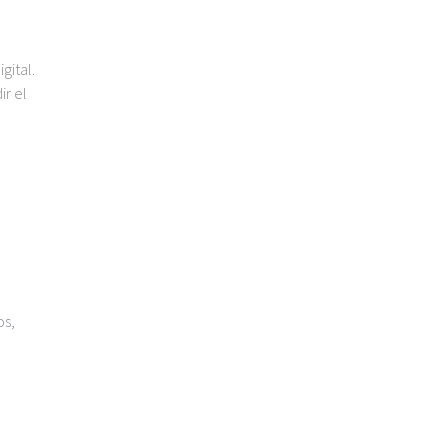
gital.
ir el
os,