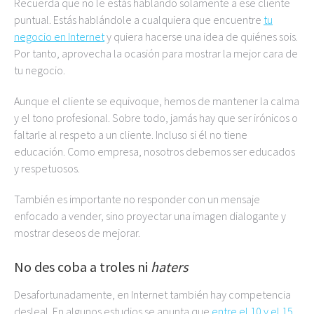
Recuerda que no le estás hablando solamente a ese cliente
puntual. Estás hablándole a cualquiera que encuentre
tu
negocio en Internet
y quiera hacerse una idea de quiénes sois.
Por tanto, aprovecha la ocasión para mostrar la mejor cara de
tu negocio.
Aunque el cliente se equivoque, hemos de mantener la calma
y el tono profesional. Sobre todo, jamás hay que ser irónicos o
faltarle al respeto a un cliente. Incluso si él no tiene
educación. Como empresa, nosotros debemos ser educados
y respetuosos.
También es importante no responder con un mensaje
enfocado a vender, sino proyectar una imagen dialogante y
mostrar deseos de mejorar.
No des coba a troles ni
haters
Desafortunadamente, en Internet también hay competencia
desleal. En algunos estudios se apunta que
entre el 10 y el 15