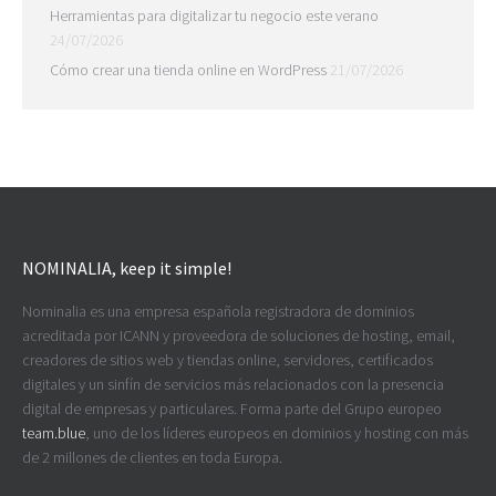
Herramientas para digitalizar tu negocio este verano
24/07/2026
Cómo crear una tienda online en WordPress
21/07/2026
NOMINALIA, keep it simple!
Nominalia es una empresa española registradora de dominios
acreditada por ICANN y proveedora de soluciones de hosting, email,
creadores de sitios web y tiendas online, servidores, certificados
digitales y un sinfín de servicios más relacionados con la presencia
digital de empresas y particulares. Forma parte del Grupo europeo
team.blue
, uno de los líderes europeos en dominios y hosting con más
de 2 millones de clientes en toda Europa.