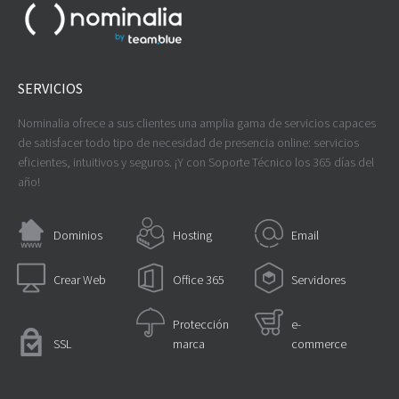
SERVICIOS
Nominalia ofrece a sus clientes una amplia gama de servicios capaces
de satisfacer todo tipo de necesidad de presencia online: servicios
eficientes, intuitivos y seguros. ¡Y con Soporte Técnico los 365 días del
año!
Dominios
Hosting
Email
Crear Web
Office 365
Servidores
Protección
e-
SSL
marca
commerce