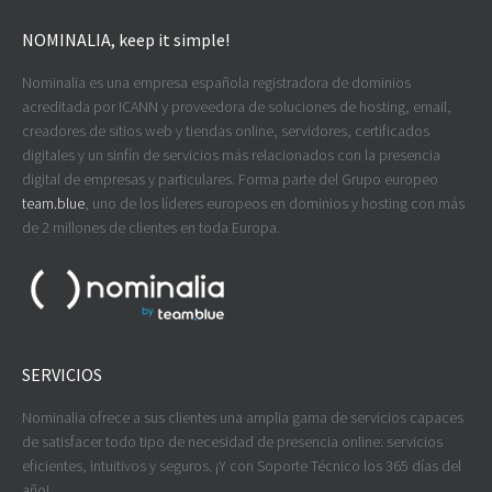
NOMINALIA, keep it simple!
Nominalia es una empresa española registradora de dominios
acreditada por ICANN y proveedora de soluciones de hosting, email,
creadores de sitios web y tiendas online, servidores, certificados
digitales y un sinfín de servicios más relacionados con la presencia
digital de empresas y particulares. Forma parte del Grupo europeo
team.blue
, uno de los líderes europeos en dominios y hosting con más
de 2 millones de clientes en toda Europa.
SERVICIOS
Nominalia ofrece a sus clientes una amplia gama de servicios capaces
de satisfacer todo tipo de necesidad de presencia online: servicios
eficientes, intuitivos y seguros. ¡Y con Soporte Técnico los 365 días del
año!