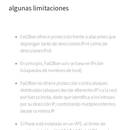
algunas limitaciones
Fail2Ban ofrece protección frente a atacantes que
dispongan tanto de direcciones IPv4 como de
direcciones IPv6.
En principio, Fail2Ban solo se basa en IPs (sin
búsquedas de nombres de host).
Fail2Ban no ofrece protección contra ataques
distribuidos (ataques des de diferentes IP’s a la vez)
por fuerza bruta, dado que identifica a los intrusos
por su dirección IP, controlando multiples intentos
desde la misma IP.
Si Plesk está instalado en un VPS, el límite de