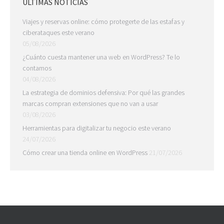
ÚLTIMAS NOTICIAS
Viajes y reservas online: cómo protegerte de las estafas y
ciberataques este verano
05/08/2026
¿Cuánto cuesta mantener una web en WordPress? Te lo
contamos
04/08/2026
La estrategia de dominios defensiva: Por qué las grandes
marcas compran extensiones que no van a usar
03/08/2026
Herramientas para digitalizar tu negocio este verano
24/07/2026
Cómo crear una tienda online en WordPress
21/07/2026