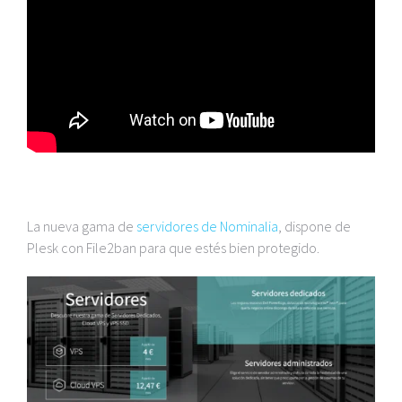
La nueva gama de
servidores de Nominalia
, dispone de
Plesk con File2ban para que estés bien protegido.