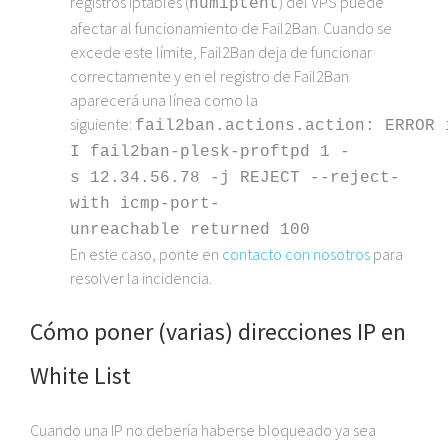
registros iptables (
) del VPS puede
numiptent
afectar al funcionamiento de Fail2Ban. Cuando se
excede este límite, Fail2Ban deja de funcionar
correctamente y en el registro de Fail2Ban
aparecerá una línea como la
siguiente:
fail2ban.actions.action: ERROR 
I fail2ban-plesk-proftpd 1 -
s 12.34.56.78 -j REJECT --reject-
with icmp-port-
unreachable returned 100
En este caso, ponte en
contacto con nosotros
para
resolver la incidencia.
Cómo poner (varias) direcciones IP en
White List
Cuando una IP no debería haberse bloqueado ya sea