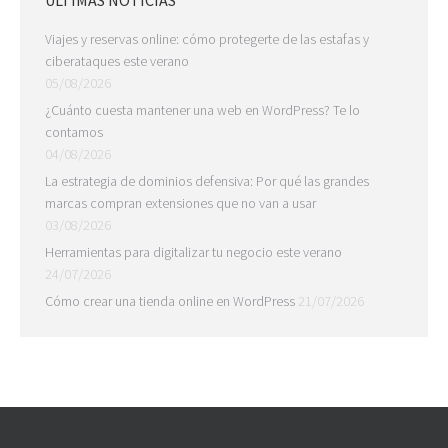
ÚLTIMAS NOTICIAS
Viajes y reservas online: cómo protegerte de las estafas y
ciberataques este verano
05/08/2026
¿Cuánto cuesta mantener una web en WordPress? Te lo
contamos
04/08/2026
La estrategia de dominios defensiva: Por qué las grandes
marcas compran extensiones que no van a usar
03/08/2026
Herramientas para digitalizar tu negocio este verano
24/07/2026
Cómo crear una tienda online en WordPress
21/07/2026