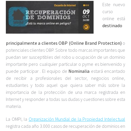
Este nuevo
curso
online está
destinado
principalmente a clientes OBP (Online Brand Protection)
o
potenciales clientes OBP. Sobre todo marcas importantes que
puedan ser susceptibles del robo u ocupación de un dominio
importante pero cualquier particular o pyme es bienvenido y
puede participar . El equipo de
Nominalia
estará encantado
de recibir a profesionales del sector, negocios online,
estudiantes y todo aquel que quiera saber más sobre la
importancia de la protección de una marca registrada en
Internet y responder a todas sus dudas y cuestiones sobre esta
materia.
La OMPI, la
Organización Mundial de la Propiedad Intelectual
registra cada año 3.000 casos de recuperación de dominios en