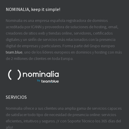
NOMINALIA, keep it simple!
Nominalia es una empresa española registradora de dominios
acreditada por ICANN y proveedora de soluciones de hosting, email,
creadores de sitios web y tiendas online, servidores, certificados
digitales y un sinfín de servicios más relacionados con la presencia
digital de empresas y particulares. Forma parte del Grupo europeo
team.blue
, uno de los líderes europeos en dominios y hosting con más
de 2 millones de clientes en toda Europa.
SERVICIOS
Nominalia ofrece a sus clientes una amplia gama de servicios capaces
de satisfacer todo tipo de necesidad de presencia online: servicios
eficientes, intuitivos y seguros. ¡Y con Soporte Técnico los 365 días del
año!