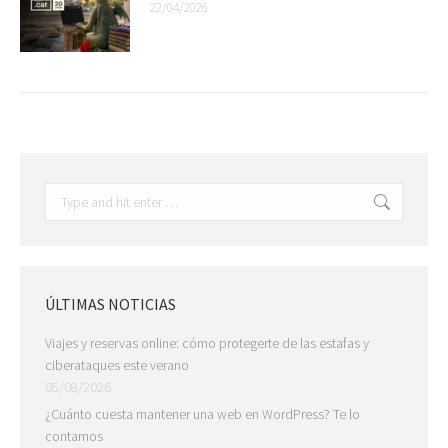
22/04/2026
Search:
ÚLTIMAS NOTICIAS
Viajes y reservas online: cómo protegerte de las estafas y
ciberataques este verano
05/08/2026
¿Cuánto cuesta mantener una web en WordPress? Te lo
contamos