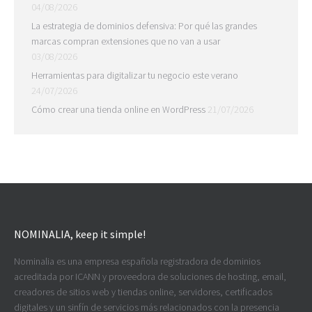
04/08/2026
La estrategia de dominios defensiva: Por qué las grandes
marcas compran extensiones que no van a usar
03/08/2026
Herramientas para digitalizar tu negocio este verano
24/07/2026
Cómo crear una tienda online en WordPress
21/07/2026
NOMINALIA, keep it simple!
Nominalia es una empresa española registradora de dominios
acreditada por ICANN y proveedora de soluciones de hosting, email,
creadores de sitios web y tiendas online, servidores, certificados
digitales y un sinfín de servicios más relacionados con la presencia