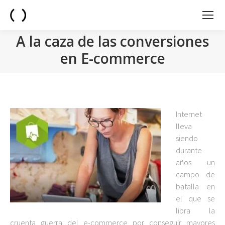
A la caza de las conversiones
en E-commerce
You are here:
Internet
lleva
siendo
durante
años un
campo de
batalla en
el que se
libra la
cruenta guerra del e-commerce por conseguir mayores