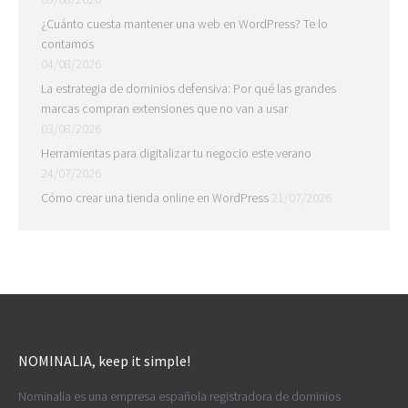
¿Cuánto cuesta mantener una web en WordPress? Te lo
contamos
04/08/2026
La estrategia de dominios defensiva: Por qué las grandes
marcas compran extensiones que no van a usar
03/08/2026
Herramientas para digitalizar tu negocio este verano
24/07/2026
Cómo crear una tienda online en WordPress
21/07/2026
NOMINALIA, keep it simple!
Nominalia es una empresa española registradora de dominios