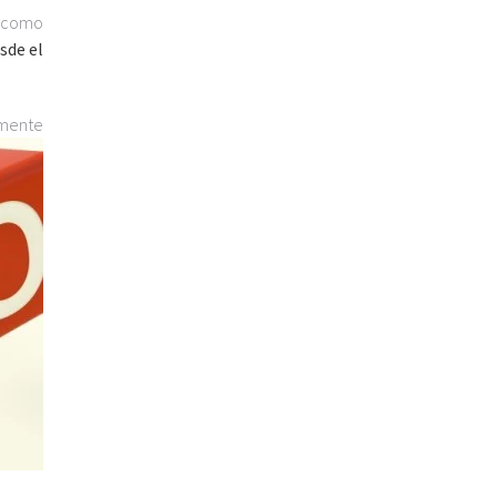
í como
sde el
lmente