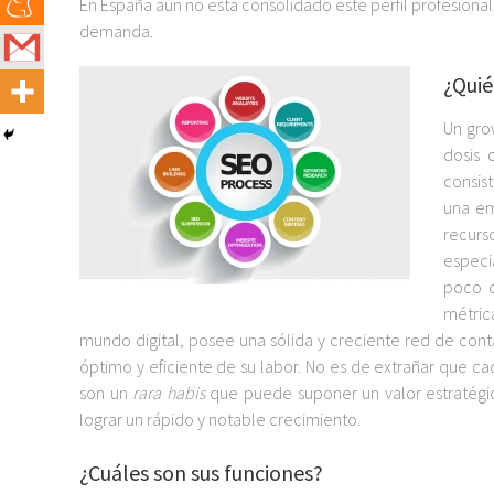
En España aún no está consolidado este perfil profesiona
demanda.
¿Quié
Un gro
dosis
consis
una em
recurso
especi
poco d
métric
mundo digital, posee una sólida y creciente red de co
óptimo y eficiente de su labor. No es de extrañar que 
son un
rara habis
que puede suponer un valor estratégico
lograr un rápido y notable crecimiento.
¿Cuáles son sus funciones?