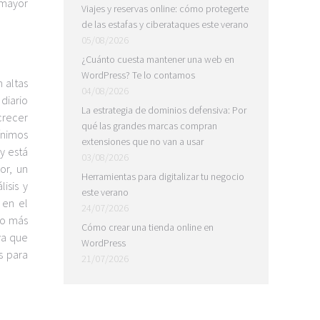
 mayor
Viajes y reservas online: cómo protegerte
de las estafas y ciberataques este verano
05/08/2026
¿Cuánto cuesta mantener una web en
WordPress? Te lo contamos
n altas
04/08/2026
diario
La estrategia de dominios defensiva: Por
crecer
qué las grandes marcas compran
ínimos
extensiones que no van a usar
y está
03/08/2026
or, un
Herramientas para digitalizar tu negocio
isis y
este verano
 en el
24/07/2026
ño más
Cómo crear una tienda online en
ya que
WordPress
s para
21/07/2026