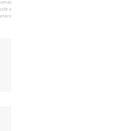
nuevas
yude a
número