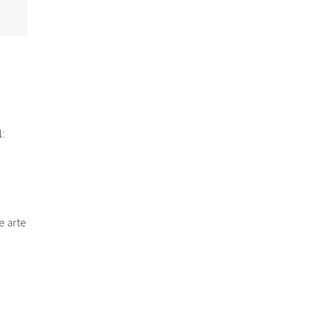
:
e arte