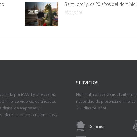
mo
Sant Jordi y los 20 años del dominio 
22/04/2026
SERVICIOS
reditada por ICANN y proveedora
Nominalia ofrece a sus clientes un
 online, servidores, certificados
necesidad de presencia online: serv
a digital de empresas y
365 días del año!
os líderes europeos en dominios y
Dominios