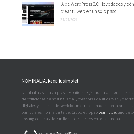
IA de WordPress 3.0: Novedades y có
crear tu web en un solo paso
24/04/2026
NOMINALIA, keep it simple!
Nominalia es una empresa española registradora de dominios ac
de soluciones de hosting, email, creadores de sitios web y tiendas
digitales y un sinfín de servicios más relacionados con la presenci
particulares. Forma parte del Grupo europeo
team.blue
, uno de l
hosting con más de 2 millones de clientes en toda Europa.