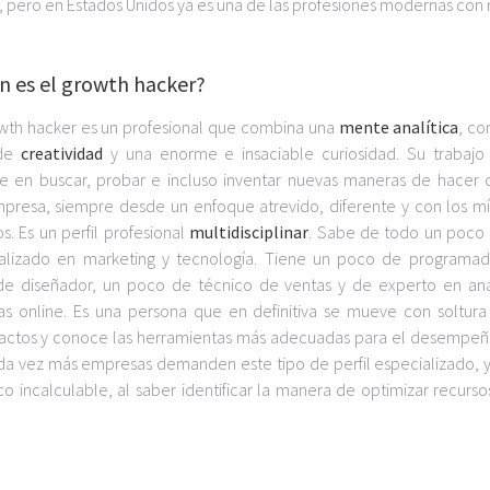
l, pero en Estados Unidos ya es una de las profesiones modernas con
n es el growth hacker?
wth hacker es un profesional que combina una
mente analítica
, co
 de
creatividad
y una enorme e insaciable curiosidad. Su trabajo 
te en buscar, probar e incluso inventar nuevas maneras de hacer 
presa, siempre desde un enfoque atrevido, diferente y con los m
s. Es un perfil profesional
multidisciplinar
. Sabe de todo un poco 
alizado en marketing y tecnología. Tiene un poco de programad
e diseñador, un poco de técnico de ventas y de experto en anál
as online. Es una persona que en definitiva se mueve con soltura
ntactos y conoce las herramientas más adecuadas para el desempe
cada vez más empresas demanden este tipo de perfil especializado, 
 incalculable, al saber identificar la manera de optimizar recurso