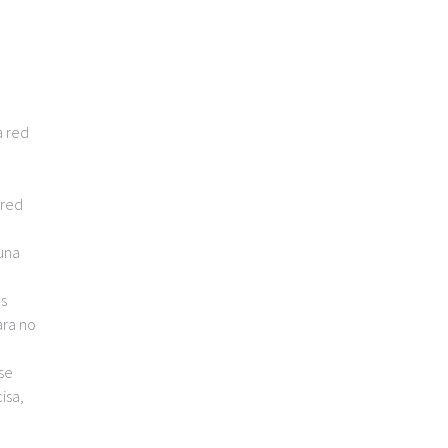
a red
 red
una
ds
ara no
se
isa,