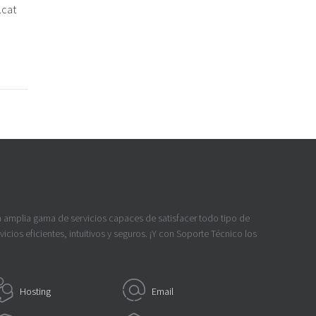
.cat
a amplia gama de servicios capaces de satisfacer todo tipo de
icios eficientes, intuitivos y seguros. ¡Y con Soporte Técnico los
Hosting
Email