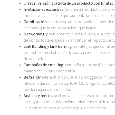
Ofrecer versión gratuita de un producto con limitac
Invitaciones exclusivas:
Se crea un producto y se ofr
mediante invitación, lo que aumenta la sensación de e
Gamificación:
consiste en crear pequeños juegos dentro
acciones que la empresa quiere que hagan.
Networking:
posiblemente lo más valisos y a la vez, 
de contactos que ayuden a amplificar el impacto de t
Link Building y Link Earning:
estrategias que consist
viralizable con el objetivo de conseguir enlaces y re
de contactos.
Campañas de emailing:
campañas para movilizar bases
manera fácil y muy económica.
Be trendy:
interactuar con usuarios, bloggers e influe
relacionadas con tu producto (RRSS, blogs, foros, etc
perder ninguna oportunidad.
Análisis y métricas:
el growth hacker está siempre inm
han agotado todas las opciones planteadas mide resul
valiéndose de todo lo ya conseguido hasta ahora.