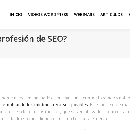
INICIO
VIDEOS WORDPRESS
WEBINARS
ARTÍCULOS
profesión de SEO?
vamente nueva encaminada a conseguir un incremento rápido y notab
o,
empleando los mínimos recursos posibles
. Este modelo de mar
on escasez de recursos iniciales, que se ven obligados a encontrar 
mas de dinero e invirtiendo el mínimo tiempo y esfuerzo.