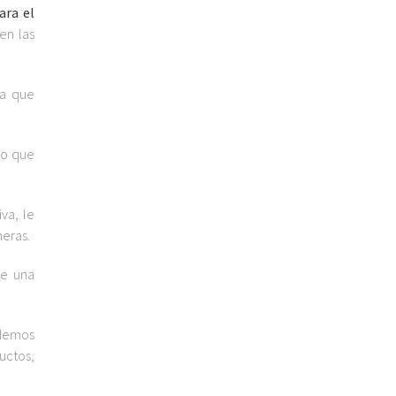
ara el
en las
ra que
do que
va, le
neras.
le una
odemos
uctos,