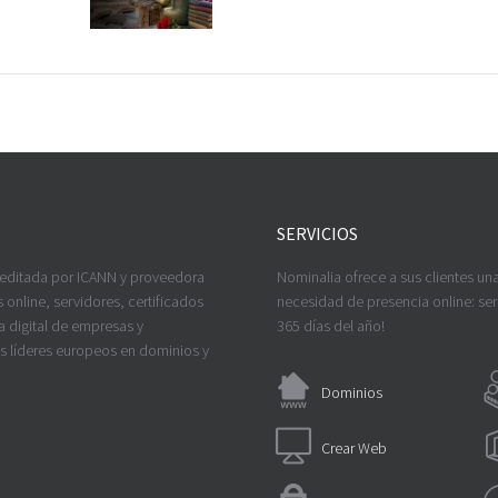
SERVICIOS
reditada por ICANN y proveedora
Nominalia ofrece a sus clientes un
 online, servidores, certificados
necesidad de presencia online: serv
a digital de empresas y
365 días del año!
os líderes europeos en dominios y
Dominios
Crear Web