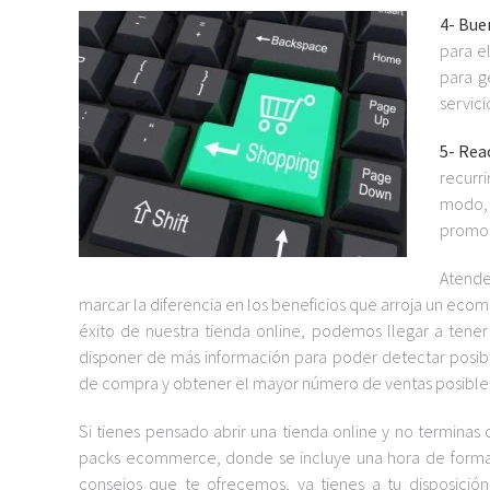
4- Bue
para e
para g
servic
5- Rea
recurr
modo,
promoc
Atende
marcar la diferencia en los beneficios que arroja un ecom
éxito de nuestra tienda online, podemos llegar a tene
disponer de más información para poder detectar posibl
de compra y obtener el mayor número de ventas posible
Si tienes pensado abrir una tienda online y no termina
packs ecommerce, donde se incluye una hora de formació
consejos que te ofrecemos, ya tienes a tu disposición