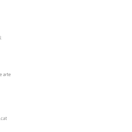
:
e arte
.cat