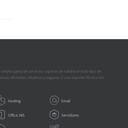
a amplia gama de servicios capaces de satisfacer todo tipo de
icios eficientes, intuitivos y seguros. ¡Y con Soporte Técnico los
Hosting
Email
Office 365
Servidores