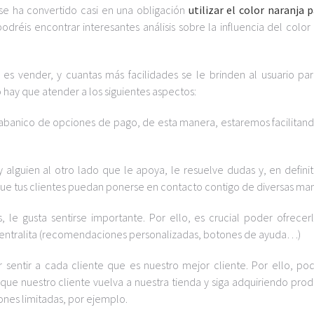
a se ha convertido casi en una obligación
utilizar el color naranja p
odréis encontrar interesantes análisis sobre la influencia del color 
 es vender, y cuantas más facilidades se le brinden al usuario pa
hay que atender a los siguientes aspectos:
o abanico de opciones de pago, de esta manera, estaremos facilitan
 alguien al otro lado que le apoya, le resuelve dudas y, en definiti
 que tus clientes puedan ponerse en contacto contigo de diversas ma
s, le gusta sentirse importante. Por ello, es crucial poder ofrecer
centralita (recomendaciones personalizadas, botones de ayuda…)
er sentir a cada cliente que es nuestro mejor cliente. Por ello, p
que nuestro cliente vuelva a nuestra tienda y siga adquiriendo prod
nes limitadas, por ejemplo.