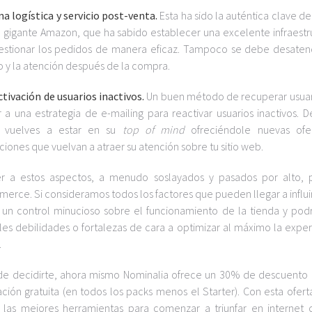
na logística y servicio post-venta.
Esta ha sido la auténtica clave de
l gigante Amazon, que ha sabido establecer una excelente infraestr
estionar los pedidos de manera eficaz. Tampoco se debe desaten
io y la atención después de la compra.
ctivación de usuarios inactivos.
Un buen método de recuperar usuar
ir a una estrategia de e-mailing para reactivar usuarios inactivos. D
 vuelves a estar en su
top of mind
ofreciéndole nuevas ofe
iones que vuelvan a atraer su atención sobre tu sitio web.
r a estos aspectos, a menudo soslayados y pasados por alto,
merce. Si consideramos todos los factores que pueden llegar a influir
r un control minucioso sobre el funcionamiento de la tienda y po
es debilidades o fortalezas de cara a optimizar al máximo la exper
.
s de decidirte, ahora mismo Nominalia ofrece un 30% de descuento 
n gratuita (en todos los packs menos el Starter). Con esta oferta
 las mejores herramientas para comenzar a triunfar en internet 