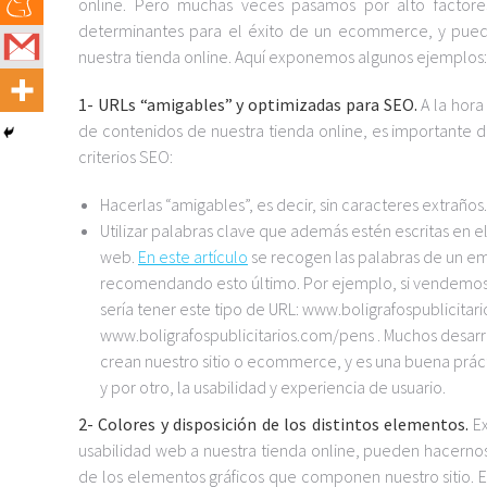
online. Pero muchas veces pasamos por alto factore
determinantes para el éxito de un ecommerce, y puede
nuestra tienda online. Aquí exponemos algunos ejemplos:
1- URLs “amigables” y optimizadas para SEO.
A la hora
de contenidos de nuestra tienda online, es importante de
criterios SEO:
Hacerlas “amigables”, es decir, sin caracteres extraños.
Utilizar palabras clave que además estén escritas en e
web.
En este artículo
se recogen las palabras de un 
recomendando esto último. Por ejemplo, si vendemos b
sería tener este tipo de URL: www.boligrafospublicitar
www.boligrafospublicitarios.com/pens . Muchos desarr
crean nuestro sitio o ecommerce, y es una buena prácti
y por otro, la usabilidad y experiencia de usuario.
2- Colores y disposición de los distintos elementos.
Ex
usabilidad web a nuestra tienda online, pueden hacernos
de los elementos gráficos que componen nuestro sitio. E