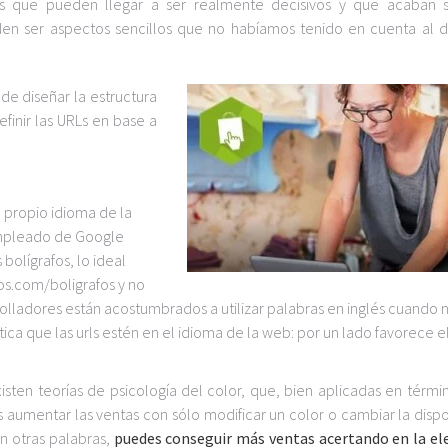
s que pueden llegar a ser realmente decisivos y que acaban 
n ser aspectos sencillos que no habíamos tenido en cuenta al d
 de diseñar la estructura
finir las URLs en base a
l propio idioma de la
empleado de Google
olígrafos, lo ideal
ios.com/boligrafos y no
olladores están acostumbrados a utilizar palabras en inglés cuando 
ca que las urls estén en el idioma de la web: por un lado favorece 
isten teorías de psicología del color, que, bien aplicadas en térmi
 aumentar las ventas con sólo modificar un color o cambiar la dispo
n otras palabras,
puedes conseguir más ventas acertando en la el