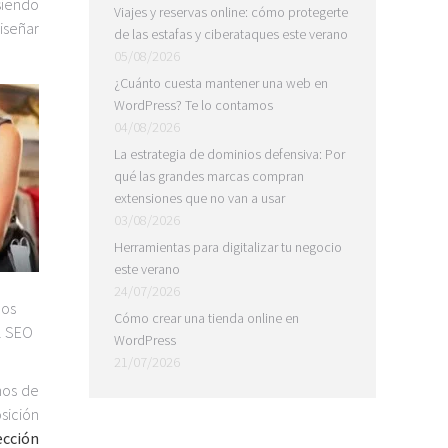
siendo
Viajes y reservas online: cómo protegerte
iseñar
de las estafas y ciberataques este verano
05/08/2026
¿Cuánto cuesta mantener una web en
WordPress? Te lo contamos
04/08/2026
La estrategia de dominios defensiva: Por
qué las grandes marcas compran
extensiones que no van a usar
03/08/2026
Herramientas para digitalizar tu negocio
este verano
24/07/2026
nos
Cómo crear una tienda online en
el SEO
WordPress
21/07/2026
nos de
sición
ección