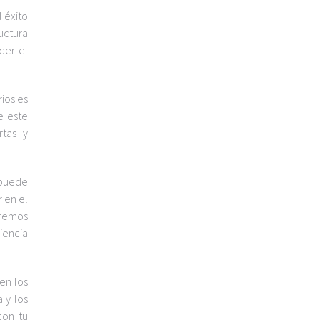
l éxito
uctura
der el
ios es
e este
rtas y
 puede
 en el
dremos
iencia
en los
 y los
con tu