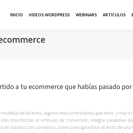
INICIO
VIDEOS WORDPRESS
WEBINARS
ARTÍCULOS
l ecommerce
artido a tu ecommerce que habías pasado por
 por multitud de factores, algunos más controlables que otros, y más 
cidos (monitorizar el embudo de conversión, integrar pasarelas d
dad de listados con consejos y claves para garantizar el éxito de una