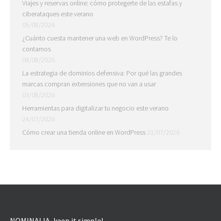
Viajes y reservas online: cómo protegerte de las estafas y
ciberataques este verano
05/08/2026
¿Cuánto cuesta mantener una web en WordPress? Te lo
contamos
04/08/2026
La estrategia de dominios defensiva: Por qué las grandes
marcas compran extensiones que no van a usar
03/08/2026
Herramientas para digitalizar tu negocio este verano
24/07/2026
Cómo crear una tienda online en WordPress
21/07/2026
NOMINALIA, keep it simple!