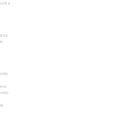
ural a
ianza
ás
rmite
uevo
enido
de