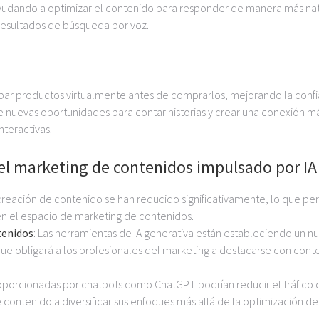
ayudando a optimizar el contenido para responder de manera más nat
s resultados de búsqueda por voz.
bar productos virtualmente antes de comprarlos, mejorando la conf
e nuevas oportunidades para contar historias y crear una conexión m
nteractivas.
del marketing de contenidos impulsado por IA
a creación de contenido se han reducido significativamente, lo que pe
n el espacio de marketing de contenidos.
tenidos
: Las herramientas de IA generativa están estableciendo un n
que obligará a los profesionales del marketing a destacarse con cont
proporcionadas por chatbots como ChatGPT podrían reducir el tráfico 
 contenido a diversificar sus enfoques más allá de la optimización de