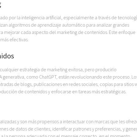
g
ado por la inteligencia artificial, especialmente a través de tecnolog
lizan algoritmos de aprendizaje automático para analizar grandes
ra mejorar cada aspecto del marketing de contenidos. Este enfoque
más efectivas.
nidos
cualquier estrategia de marketing exitosa, pero producirlo
IA generativa, como ChatGPT, están revolucionando este proceso. Lo
radas de blogs, publicaciones en redes sociales, copias para sitios 
ducción de contenidos y enfocarse en tareas más estratégicas.
alizadas y son más propensos a interactuar con marcas que les ofre
es de datos de clientes, identificar patrones y preferencias, y gene
 a la persona adecuada con el mensaje correcto, en el momento