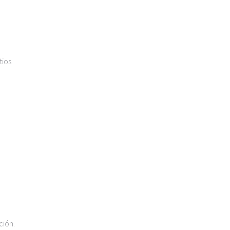
tios
ción.