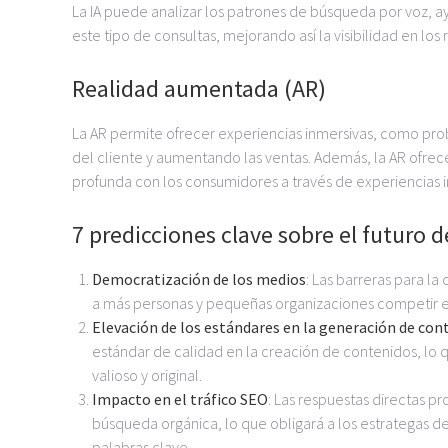
La IA puede analizar los patrones de búsqueda por voz, 
este tipo de consultas, mejorando así la visibilidad en lo
Realidad aumentada (AR)
La AR permite ofrecer experiencias inmersivas, como pro
del cliente y aumentando las ventas. Además, la AR ofrec
profunda con los consumidores a través de experiencias i
7 predicciones clave sobre el futuro 
Democratización de los medios
: Las barreras para l
a más personas y pequeñas organizaciones competir e
Elevación de los estándares en la generación de con
estándar de calidad en la creación de contenidos, lo 
valioso y original.
Impacto en el tráfico SEO
: Las respuestas directas 
búsqueda orgánica, lo que obligará a los estrategas de
palabras clave.