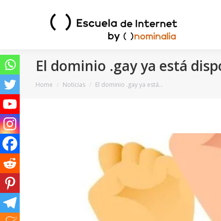
El dominio .gay ya está disp
You are here:
Home
Noticias
El dominio .gay ya está…