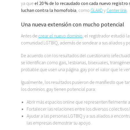
ya que
el 20 % de lo recaudado con cada nuevo registro
luchan contra la homofobia
, como
GLAAD
y
Center link
.
Una nueva extensión con mucho potencial
Antes de
crear el nuevo dominio
, el registrador estudió 
comunidad LGTBIQ, además de sondear a sus aliados y pos
De acuerdo con los resultados del cuestionario (efectuad
se identifican como gais, lesbianas, bisexuales, transg
probable que usen una página .gay por el valor que le ven
Igualmente, los resultados pusieron de manifiesto que t
los dominios .gay tienen potencial para:
Abrir más espacios online que representen fielmente a
Fortalecer las relaciones entre los diversos colectivos 
Ayudar a las personas LGTBIQ y a sus aliados a encont
las empresas demostrar su apoyo.