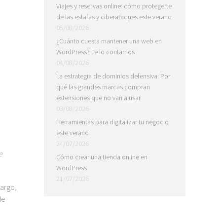
Viajes y reservas online: cómo protegerte
de las estafas y ciberataques este verano
05/08/2026
¿Cuánto cuesta mantener una web en
WordPress? Te lo contamos
04/08/2026
La estrategia de dominios defensiva: Por
qué las grandes marcas compran
extensiones que no van a usar
03/08/2026
Herramientas para digitalizar tu negocio
este verano
24/07/2026
e
Cómo crear una tienda online en
WordPress
21/07/2026
bargo,
de