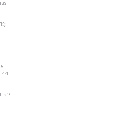
ras
TIQ:
ye
n SSL,
 las 19