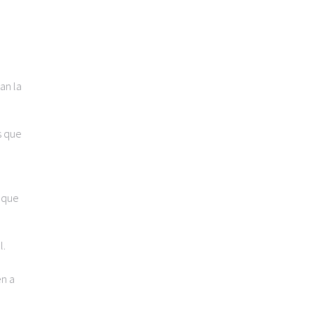
an la
s que
 que
l.
en a