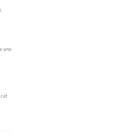
:
e arte
.cat