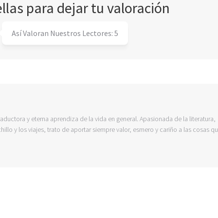
ellas para dejar tu valoración
Así Valoran Nuestros Lectores:
5
raductora y eterna aprendiza de la vida en general. Apasionada de la literatura,
hillo y los viajes, trato de aportar siempre valor, esmero y cariño a las cosas q