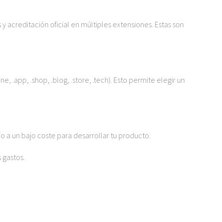
 acreditación oficial en múltiples extensiones. Estas son
, .app, .shop, .blog, .store, .tech). Esto permite elegir un
 a un bajo coste para desarrollar tu producto.
 gastos.