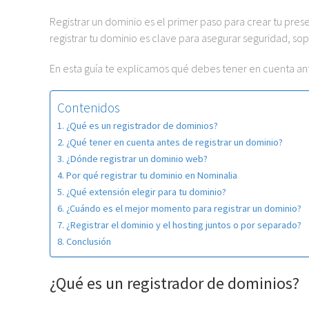
Registrar un dominio es el primer paso para crear tu pres
registrar tu dominio es clave para asegurar seguridad, sop
En esta guía te explicamos qué debes tener en cuenta ant
Contenidos
¿Qué es un registrador de dominios?
¿Qué tener en cuenta antes de registrar un dominio?
¿Dónde registrar un dominio web?
Por qué registrar tu dominio en Nominalia
¿Qué extensión elegir para tu dominio?
¿Cuándo es el mejor momento para registrar un dominio?
¿Registrar el dominio y el hosting juntos o por separado?
Conclusión
¿Qué es un registrador de dominios?