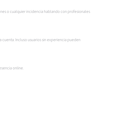
nes o cualquier incidencia hablando con profesionales
a cuenta. Incluso usuarios sin experiencia pueden
esencia online.