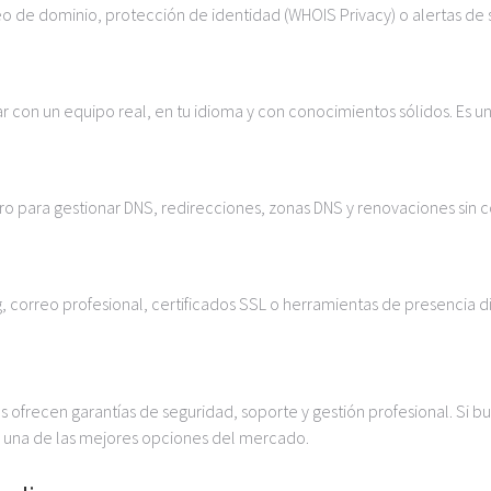
eo de dominio, protección de identidad (WHOIS Privacy) o alertas de 
 con un equipo real, en tu idioma y con conocimientos sólidos. Es u
ro para gestionar DNS, redirecciones, zonas DNS y renovaciones sin 
, correo profesional, certificados SSL o herramientas de presencia di
s ofrecen garantías de seguridad, soporte y gestión profesional. Si b
 una de las mejores opciones del mercado.