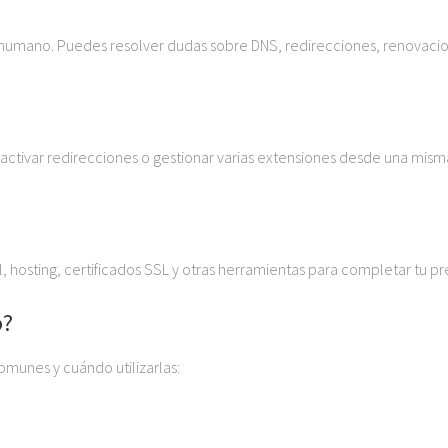
 humano. Puedes resolver dudas sobre DNS, redirecciones, renovacio
 activar redirecciones o gestionar varias extensiones desde una mism
 hosting, certificados SSL y otras herramientas para completar tu pr
o?
omunes y cuándo utilizarlas: