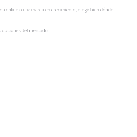
enda online o una marca en crecimiento, elegir bien dónde
s opciones del mercado.