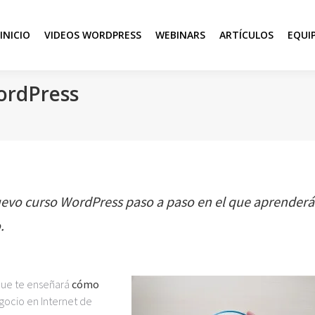
INICIO
VIDEOS WORDPRESS
WEBINARS
ARTÍCULOS
EQUI
WordPress
nuevo
curso WordPress paso a paso
en el que aprender
á
.
que te enseñará
cómo
gocio en Internet de