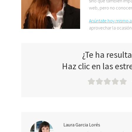
sino que también impar
web, pero no conocen 
Apúntate hoy mismo a
aprovechar la ocasión 
¿Te ha result
Haz clic en las estr
Laura Garcia Lorés