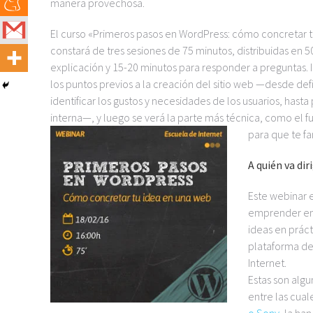
manera provechosa.
El curso «Primeros pasos en WordPress: cómo concretar 
constará de tres sesiones de 75 minutos, distribuidas en 
explicación y 15-20 minutos para responder a preguntas. I
los puntos previos a la creación del sitio web —desde defi 
identificar los gustos y necesidades de los usuarios, hasta
interna—, y luego se verá la parte más técnica, como el 
para que te fa
A quién va dir
Este webinar 
emprender en 
ideas en práct
plataforma de
Internet.
Estas son algu
entre las cua