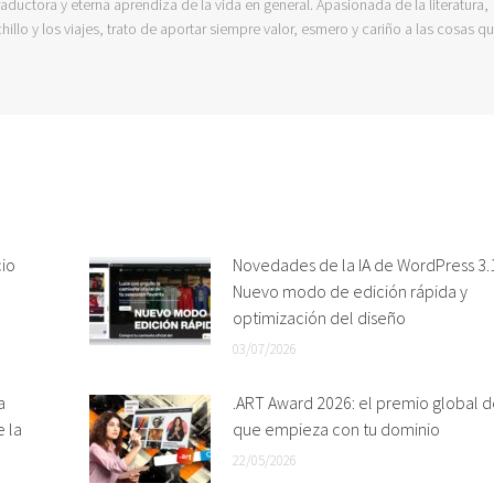
raductora y eterna aprendiza de la vida en general. Apasionada de la literatura,
hillo y los viajes, trato de aportar siempre valor, esmero y cariño a las cosas q
cio
Novedades de la IA de WordPress 3.1
Nuevo modo de edición rápida y
optimización del diseño
03/07/2026
a
.ART Award 2026: el premio global d
e la
que empieza con tu dominio
22/05/2026