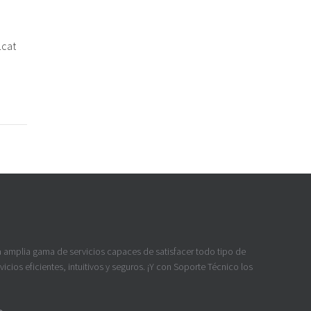
.cat
a amplia gama de servicios capaces de satisfacer todo tipo de
icios eficientes, intuitivos y seguros. ¡Y con Soporte Técnico los