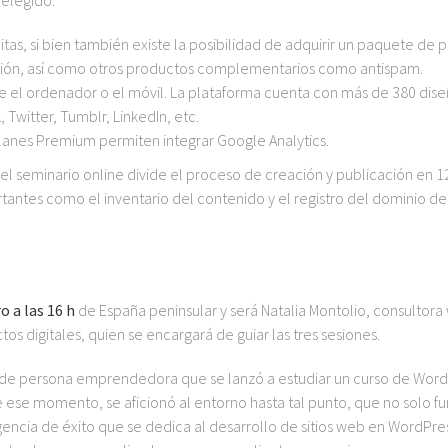
n elegido:
tas, si bien también existe la posibilidad de adquirir un paquete de 
ación, así como otros productos complementarios como antispam.
e el ordenador o el móvil. La plataforma cuenta con más de 380 dis
Twitter, Tumblr, LinkedIn, etc.
planes Premium permiten integrar Google Analytics.
 el seminario online divide el proceso de creación y publicación en 1
rtantes como el inventario del contenido y el registro del dominio de
o a las 16 h
de España peninsular y será Natalia Montolio, consultor
s digitales, quien se encargará de guiar las tres sesiones.
 de persona emprendedora que se lanzó a estudiar un curso de Wor
 ese momento, se aficionó al entorno hasta tal punto, que no solo f
gencia de éxito que se dedica al desarrollo de sitios web en WordPre