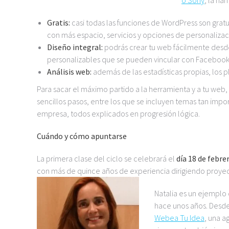
o Sony
, la ha
Gratis:
casi todas las funciones de WordPress son gratui
con más espacio, servicios y opciones de personaliz
Diseño integral:
podrás crear tu web fácilmente desd
personalizables que se pueden vincular con Facebook, 
Análisis web:
además de las estadísticas propias, los 
Para sacar el máximo partido a la herramienta y a tu web,
sencillos pasos, entre los que se incluyen temas tan impo
empresa, todos explicados en progresión lógica.
Cuándo y cómo apuntarse
La primera clase del ciclo se celebrará el
día 18 de febrer
con más de quince años de experiencia dirigiendo proyecto
Natalia es un ejemplo
hace unos años. Desde
Webea Tu Idea
, una a