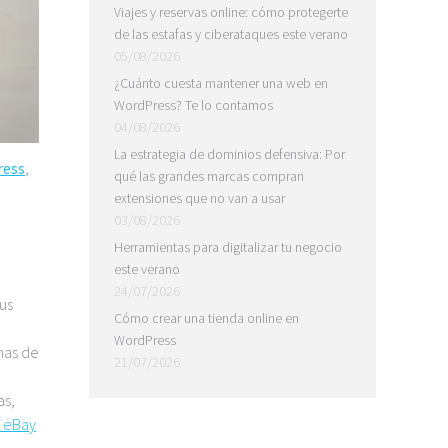
Viajes y reservas online: cómo protegerte
de las estafas y ciberataques este verano
05/08/2026
¿Cuánto cuesta mantener una web en
WordPress? Te lo contamos
04/08/2026
La estrategia de dominios defensiva: Por
ress
,
qué las grandes marcas compran
extensiones que no van a usar
03/08/2026
Herramientas para digitalizar tu negocio
este verano
24/07/2026
us
Cómo crear una tienda online en
WordPress
nas de
21/07/2026
as,
 eBay