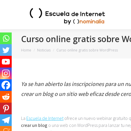
Curso online gratis sobre 
You are here:
Home
Noticias
Curso online gratis sobre WordPress
Ya se han abierto las inscripciones para un 
crear un blog o un sitio web eficaz desde cero
La
Escuela de Internet
ofrece un nuevo webinar gratuito 
crear un blog
o una web con WordPress para lanzar tu ne