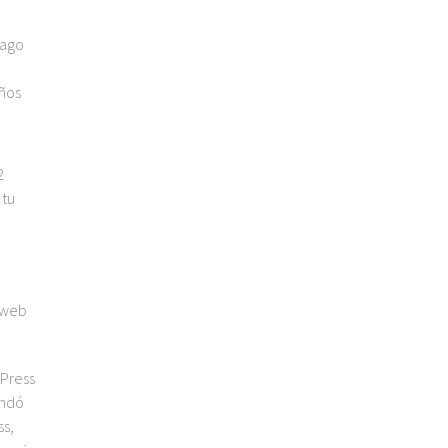
pago
eños
2
 tu
a web
dPress
undó
ss,