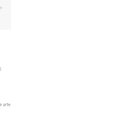
ue
:
e arte