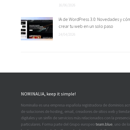
16/06/2026
IA de WordPress 3.0: Novedades y có
crear tu web en un solo paso
24/04/2026
NOMINALIA, keep it simple!
Nominalia es una empresa española registradora de dominios ac
de soluciones de hosting, email, creadores de sitios web y tiendas
digitales y un sinfín de servicios más relacionados con la presenci
particulares. Forma parte del Grupo europeo
team.blue
, uno de l