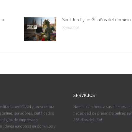
mo
Sant Jordi y los 20 años del dominio 
22/04/2026
SERVICIOS
reditada por ICANN y proveedora
Nominalia ofrece a sus clientes un
 online, servidores, certificados
necesidad de presencia online: serv
a digital de empresas y
365 días del año!
os líderes europeos en dominios y