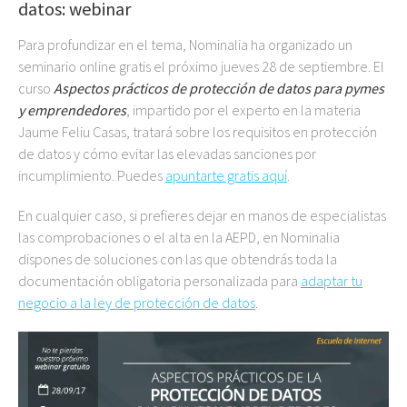
datos: webinar
Para profundizar en el tema, Nominalia ha organizado un
seminario online gratis el próximo jueves 28 de septiembre. El
curso
Aspectos prácticos de protección de datos para pymes
y emprendedores
, impartido por el experto en la materia
Jaume Feliu Casas, tratará sobre los requisitos en protección
de datos y cómo evitar las elevadas sanciones por
incumplimiento. Puedes
apuntarte gratis aquí
.
En cualquier caso, si prefieres dejar en manos de especialistas
las comprobaciones o el alta en la AEPD, en Nominalia
dispones de soluciones con las que obtendrás toda la
documentación obligatoria personalizada para
adaptar tu
negocio a la ley de protección de datos
.