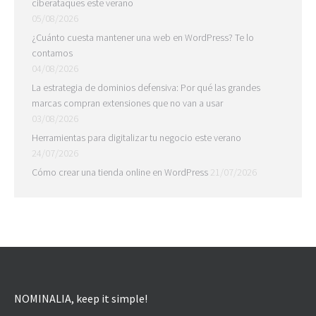
ciberataques este verano
05/08/2026
¿Cuánto cuesta mantener una web en WordPress? Te lo
contamos
04/08/2026
La estrategia de dominios defensiva: Por qué las grandes
marcas compran extensiones que no van a usar
03/08/2026
Herramientas para digitalizar tu negocio este verano
24/07/2026
Cómo crear una tienda online en WordPress
21/07/2026
NOMINALIA, keep it simple!