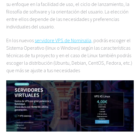
su enfoque en la facilidad de uso, el ciclo de lanzamiento, la
filosofía de software y la orientación del usuario. La elección
entre ellos depende de las necesidades y preferencias
individuales del usuario.
En los nuevos
servidore VPS de Nominalia,
podrás escoger el
Sistema Operativo (linux o Windows) según las características
técnicas de tu proyecto y en el caso de Linux también podrás
escoger la distribución (Ubuntu, Debian, CentOS, Fedora, etc.)
que más se ajuste a tus necesidades