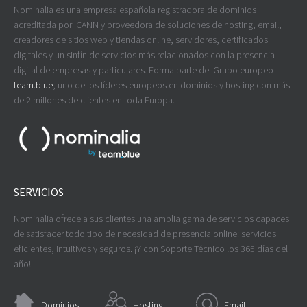
Nominalia es una empresa española registradora de dominios
acreditada por ICANN y proveedora de soluciones de hosting, email,
creadores de sitios web y tiendas online, servidores, certificados
digitales y un sinfín de servicios más relacionados con la presencia
digital de empresas y particulares. Forma parte del Grupo europeo
team.blue
, uno de los líderes europeos en dominios y hosting con más
de 2 millones de clientes en toda Europa.
SERVICIOS
Nominalia ofrece a sus clientes una amplia gama de servicios capaces
de satisfacer todo tipo de necesidad de presencia online: servicios
eficientes, intuitivos y seguros. ¡Y con Soporte Técnico los 365 días del
año!
Dominios
Hosting
Email