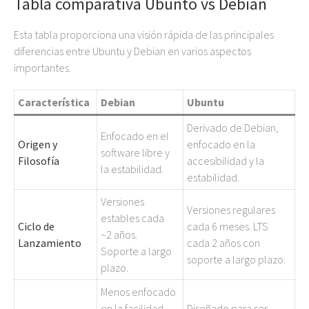
Tabla comparativa Ubunto vs Debian
Esta tabla proporciona una visión rápida de las principales
diferencias entre Ubuntu y Debian en varios aspectos
importantes.
Característica
Debian
Ubuntu
Derivado de Debian,
Enfocado en el
Origen y
enfocado en la
software libre y
Filosofía
accesibilidad y la
la estabilidad.
estabilidad.
Versiones
Versiones regulares
estables cada
Ciclo de
cada 6 meses. LTS
~2 años.
Lanzamiento
cada 2 años con
Soporte a largo
soporte a largo plazo.
plazo.
Menos enfocado
en la facilidad
Diseñado para ser