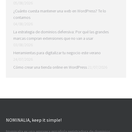
05/08/2026
¿Cuánto cuesta mantener una web en WordPress? Te lo
contamos
04/08/2026
La estrategia de dominios defensiva: Por qué las grandes
marcas compran extensiones que no van a usar
03/08/2026
Herramientas para digitalizar tu negocio este verano
24/07/2026
Cómo crear una tienda online en WordPress
21/07/2026
NOMINALIA, keep it simple!
Nominalia es una empresa española registradora de dominios