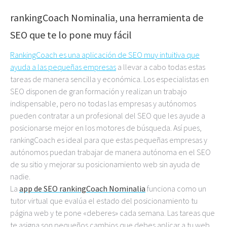
rankingCoach Nominalia, una herramienta de
SEO que te lo pone muy fácil
RankingCoach es una aplicación de SEO muy intuitiva que
ayuda a las pequeñas empresas
a llevar a cabo todas estas
tareas de manera sencilla y económica. Los especialistas en
SEO disponen de gran formación y realizan un trabajo
indispensable, pero no todas las empresas y autónomos
pueden contratar a un profesional del SEO que les ayude a
posicionarse mejor en los motores de búsqueda. Así pues,
rankingCoach es ideal para que estas pequeñas empresas y
autónomos puedan trabajar de manera autónoma en el SEO
de su sitio y mejorar su posicionamiento web sin ayuda de
nadie.
La
app de SEO rankingCoach Nominalia
funciona como un
tutor virtual que evalúa el estado del posicionamiento tu
página web y te pone «deberes» cada semana. Las tareas que
te asigna son pequeños cambios que debes aplicar a tu web