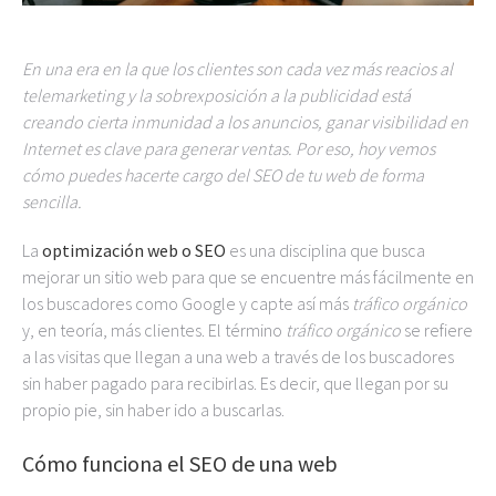
En una era en la que los clientes son cada vez más reacios al
telemarketing y la sobrexposición a la publicidad está
creando cierta inmunidad a los anuncios, ganar visibilidad en
Internet es clave para generar ventas. Por eso, hoy vemos
cómo puedes hacerte cargo del SEO de tu web de forma
sencilla.
La
optimización web o SEO
es una disciplina que busca
mejorar un sitio web para que se encuentre más fácilmente en
los buscadores como Google y capte así más
tráfico orgánico
y, en teoría, más clientes. El término
tráfico orgánico
se refiere
a las visitas que llegan a una web a través de los buscadores
sin haber pagado para recibirlas. Es decir, que llegan por su
propio pie, sin haber ido a buscarlas.
Cómo funciona el SEO de una web