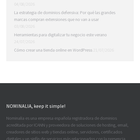
04/08/2026
La estrategia de dominios defensiva: Por qué las grandes
marcas compran extensiones que no van a usar
03/08/2026
Herramientas para digitalizar tu negocio este verano
24/07/2026
Cómo crear una tienda online en WordPress
21/07/2026
NOMINALIA, keep it simple!
Nominalia es una empresa española registradora de dominios
acreditada por ICANN y proveedora de soluciones de hosting, email,
creadores de sitios web y tiendas online, servidores, certificados
digitales y un sinfín de servicios más relacionados con la presencia