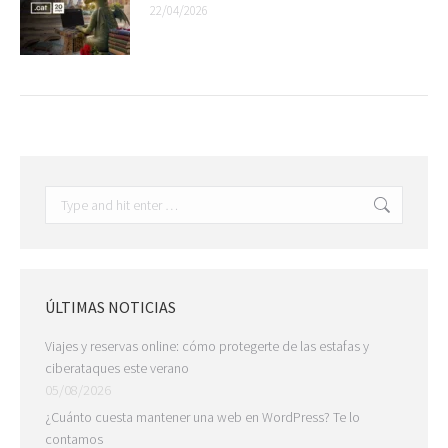
22/04/2026
Search:
ÚLTIMAS NOTICIAS
Viajes y reservas online: cómo protegerte de las estafas y
ciberataques este verano
05/08/2026
¿Cuánto cuesta mantener una web en WordPress? Te lo
contamos