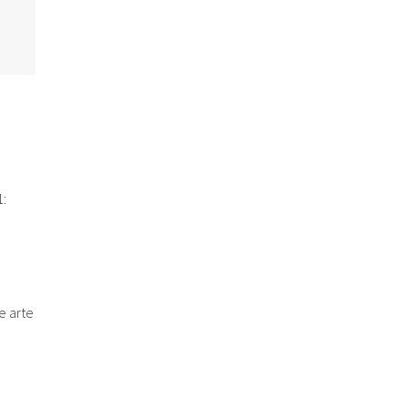
:
e arte