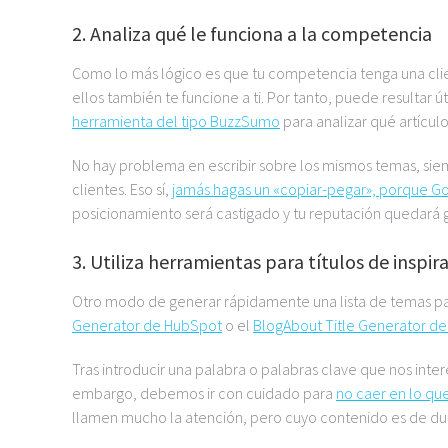
2. Analiza qué le funciona a la competencia
Como lo más lógico es que tu competencia tenga una clien
ellos también te funcione a ti. Por tanto, puede resultar út
herramienta del tipo BuzzSumo
para analizar qué artícul
No hay problema en escribir sobre los mismos temas, sie
clientes. Eso sí,
jamás hagas un «copiar-pegar», porque G
posicionamiento será castigado y tu reputación quedará
3. Utiliza herramientas para títulos de inspir
Otro modo de generar rápidamente una lista de temas pa
Generator de HubSpot
o el
BlogAbout Title Generator de
Tras introducir una palabra o palabras clave que nos inte
embargo, debemos ir con cuidado para
no caer en lo qu
llamen mucho la atención, pero cuyo contenido es de du