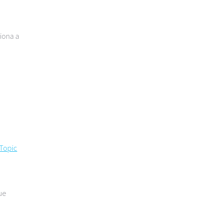
iona a
Topic
que