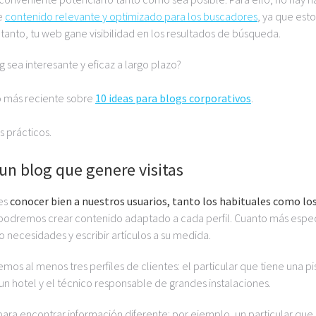
e
contenido relevante y optimizado para los buscadores
, ya que esto
tanto, tu web gane visibilidad en los resultados de búsqueda.
 sea interesante y eficaz a largo plazo?
lo más reciente sobre
10 ideas para blogs corporativos
.
 prácticos.
 un blog que genere visitas
es
conocer bien a nuestros usuarios, tanto los habituales como lo
podremos crear contenido adaptado a cada perfil. Cuanto más espec
 o necesidades y escribir artículos a su medida.
os al menos tres perfiles de clientes: el particular que tiene una pi
un hotel y el técnico responsable de grandes instalaciones.
para encontrar información diferente: por ejemplo, un particular que