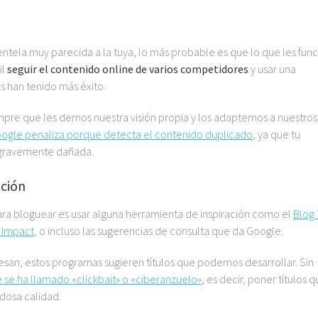
tela muy parecida a la tuya, lo más probable es que lo que les func
il
seguir el contenido online de varios competidores
y usar una
os han tenido más éxito.
mpre que les demos nuestra visión propia y los adaptemos a nuestros
oogle penaliza porque detecta el contenido duplicado
, ya que tu
 gravemente dañada.
ación
ra bloguear es usar alguna herramienta de inspiración como el
Blog 
 Impact
, o incluso las sugerencias de consulta que da Google.
resan, estos programas sugieren títulos que podemos desarrollar. Sin
e se ha llamado «clickbait» o «ciberanzuelo»
, es decir, poner títulos 
dosa calidad.