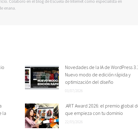
icio. Colaboro en el blog de Escuela de Internet como especialista en
de enana.
cio
Novedades de la IA de WordPress 3.1
Nuevo modo de edición rápida y
optimización del diseño
03/07/2026
a
.ART Award 2026: el premio global d
e la
que empieza con tu dominio
22/05/2026