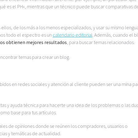
qué es el PH», mientras que un técnico puede buscar comparativas d
ellos, de los más a los menos especializados, y usar su mismo lengua
mos todo el espectro es un
calendario editorial
. Además, cuando el b
ulos obtienen mejores resultados
, para buscar temas relacionados.
ncontrar temas para crear un blog.
ibidos en redes sociales y atención al cliente pueden ser una mina pa
tas y ayuda técnica para hacerte una idea de los problemas o las du
como base para tus artículos.
tales de opiniones donde se reúnen los compradores, usuarios o
ncias y temáticas de actualidad.