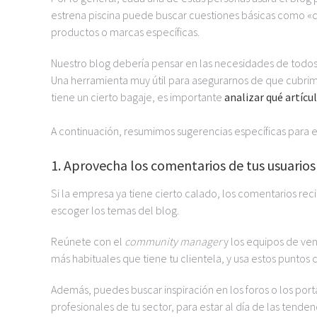
estrena piscina puede buscar cuestiones básicas como «
productos o marcas específicas.
Nuestro blog debería pensar en las necesidades de todos 
Una herramienta muy útil para asegurarnos de que cubri
tiene un cierto bagaje, es importante
analizar qué artíc
A continuación, resumimos sugerencias específicas para e
1. Aprovecha los comentarios de tus usuarios
Si la empresa ya tiene cierto calado, los comentarios rec
escoger los temas del blog.
Reúnete con el
community manager
y los equipos de ven
más habituales que tiene tu clientela, y usa estos puntos 
Además, puedes buscar inspiración en los foros o los por
profesionales de tu sector, para estar al día de las tende