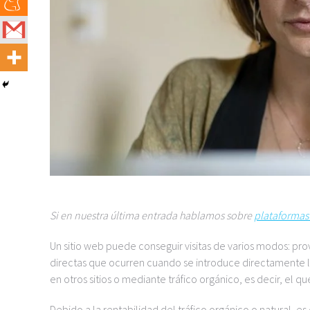
Si en nuestra última entrada hablamos sobre
plataformas
Un sitio web puede conseguir visitas de varios modos: pr
directas que ocurren cuando se introduce directamente la
en otros sitios o mediante tráfico orgánico, es decir, el
Debido a la rentabilidad del tráfico orgánico o natural, 