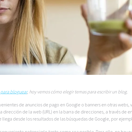
 para bloguear
, hoy vemos cómo elegir temas para escribir un blog.
ovenientes de anuncios de pago en Google o banners en otras webs, vi
 dirección de la web (URL) en la barra de direcciones, a través de e
 que llega desde los resultados de las búsquedas de Google, por ejemp
es conveniente potenciarlo tanto como sea posible. Para ello, no hay 