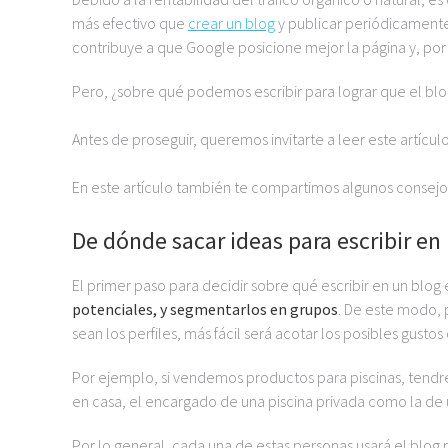
más efectivo que
crear un blog
y publicar periódicament
contribuye a que Google posicione mejor la página y, por 
Pero, ¿sobre qué podemos escribir para lograr que el blog
Antes de proseguir, queremos invitarte a leer este artícu
En este artículo también te compartimos algunos consejos
De dónde sacar ideas para escribir en
El primer paso para decidir sobre qué escribir en un blog 
potenciales, y segmentarlos en grupos
. De este modo, 
sean los perfiles, más fácil será acotar los posibles gustos
Por ejemplo, si vendemos productos para piscinas, tendrem
en casa, el encargado de una piscina privada como la de 
Por lo general, cada una de estas personas usará el blog 