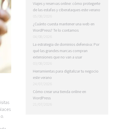
Viajes y reservas online: cómo protegerte
de las estafas y ciberataques este verano
05/08/2026
¿Cuánto cuesta mantener una web en
WordPress? Te lo contamos
04/08/2026
La estrategia de dominios defensiva: Por
qué las grandes marcas compran
extensiones que no van a usar
03/08/2026
Herramientas para digitalizar tu negocio
este verano
24/07/2026
Cómo crear una tienda online en
WordPress
sitas
21/07/2026
nlaces
lo.
nada