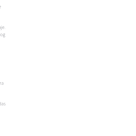
e
je.
log
ra
das